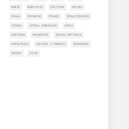
MORZE
NORDYCKIE
POLITYKA
POLSKA
PRAGA
PRYWATNE
PÓŁNOC
SPOŁECZEŃSTWO
SZTUKA
SZTUKA FUNERALNA
VARIA
WARSZAWA
WAŁBRZYCH
WIELKA BRYTANIA
WSPÓŁPRACA
ZAPISKI Z PODRÓŻY
ZDUMIENIA
ŚMIERĆ
ŻYCIE