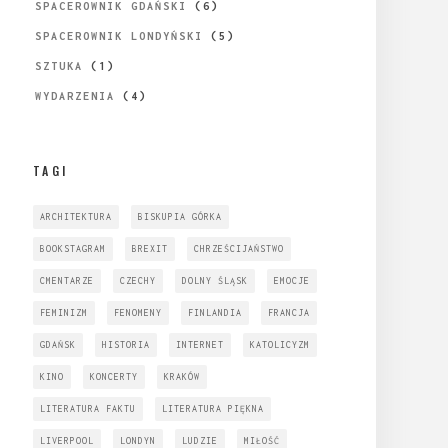
SPACEROWNIK GDAŃSKI
(6)
SPACEROWNIK LONDYŃSKI
(5)
SZTUKA
(1)
WYDARZENIA
(4)
TAGI
ARCHITEKTURA
BISKUPIA GÓRKA
BOOKSTAGRAM
BREXIT
CHRZEŚCIJAŃSTWO
CMENTARZE
CZECHY
DOLNY ŚLĄSK
EMOCJE
FEMINIZM
FENOMENY
FINLANDIA
FRANCJA
GDAŃSK
HISTORIA
INTERNET
KATOLICYZM
KINO
KONCERTY
KRAKÓW
LITERATURA FAKTU
LITERATURA PIĘKNA
LIVERPOOL
LONDYN
LUDZIE
MIŁOŚĆ