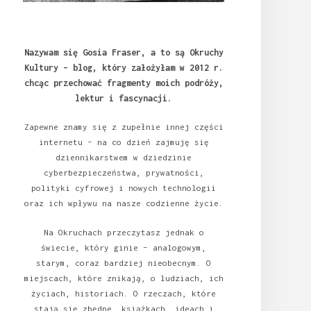
Nazywam się Gosia Fraser, a to są Okruchy
Kultury – blog, który założyłam w 2012 r.
chcąc przechować fragmenty moich podróży,
lektur i fascynacji.
Zapewne znamy się z zupełnie innej części
internetu – na co dzień zajmuję się
dziennikarstwem w dziedzinie
cyberbezpieczeństwa, prywatności,
polityki cyfrowej i nowych technologii
oraz ich wpływu na nasze codzienne życie.
Na Okruchach przeczytasz jednak o
świecie, który ginie – analogowym,
starym, coraz bardziej nieobecnym. O
miejscach, które znikają, o ludziach, ich
życiach, historiach. O rzeczach, które
stają się zbędne, książkach, ideach i