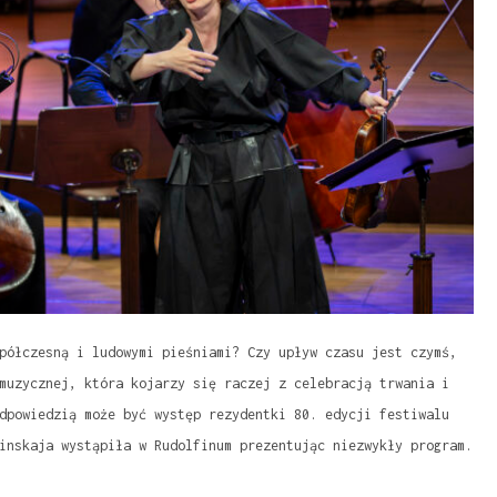
półczesną i ludowymi pieśniami? Czy upływ czasu jest czymś,
muzycznej, która kojarzy się raczej z celebracją trwania i
dpowiedzią może być występ rezydentki 80. edycji festiwalu
inskaja wystąpiła w Rudolfinum prezentując niezwykły program.