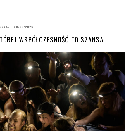
UZYKA
29/09/2025
KTÓREJ WSPÓŁCZESNOŚĆ TO SZANSA