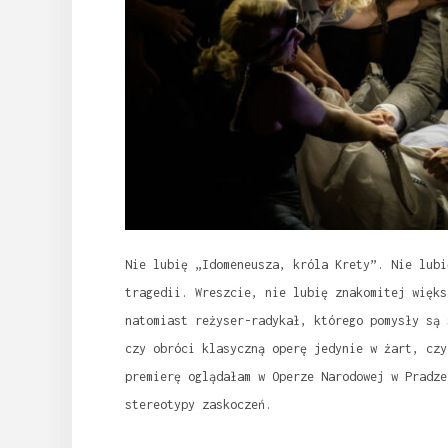
Nie lubię „Idomeneusza, króla Krety”. Nie lubi
tragedii. Wreszcie, nie lubię znakomitej więks
natomiast reżyser-radykał, którego pomysły są 
czy obróci klasyczną operę jedynie w żart, czy
premierę oglądałam w Operze Narodowej w Pradze
stereotypy zaskoczeń.