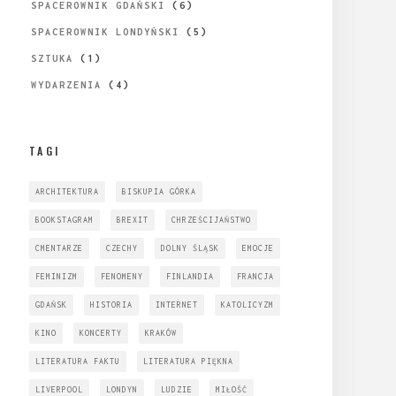
SPACEROWNIK GDAŃSKI
(6)
SPACEROWNIK LONDYŃSKI
(5)
SZTUKA
(1)
WYDARZENIA
(4)
TAGI
ARCHITEKTURA
BISKUPIA GÓRKA
BOOKSTAGRAM
BREXIT
CHRZEŚCIJAŃSTWO
CMENTARZE
CZECHY
DOLNY ŚLĄSK
EMOCJE
FEMINIZM
FENOMENY
FINLANDIA
FRANCJA
GDAŃSK
HISTORIA
INTERNET
KATOLICYZM
KINO
KONCERTY
KRAKÓW
LITERATURA FAKTU
LITERATURA PIĘKNA
LIVERPOOL
LONDYN
LUDZIE
MIŁOŚĆ