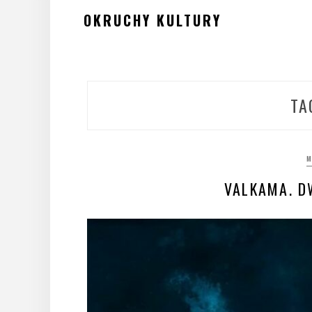
Skip
OKRUCHY KULTURY
to
content
TA
M
VALKAMA. D