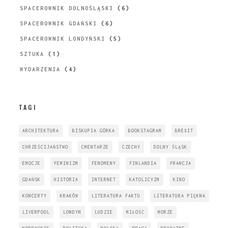
SPACEROWNIK DOLNOŚLĄSKI
(6)
SPACEROWNIK GDAŃSKI
(6)
SPACEROWNIK LONDYŃSKI
(5)
SZTUKA
(1)
WYDARZENIA
(4)
TAGI
ARCHITEKTURA
BISKUPIA GÓRKA
BOOKSTAGRAM
BREXIT
CHRZEŚCIJAŃSTWO
CMENTARZE
CZECHY
DOLNY ŚLĄSK
EMOCJE
FEMINIZM
FENOMENY
FINLANDIA
FRANCJA
GDAŃSK
HISTORIA
INTERNET
KATOLICYZM
KINO
KONCERTY
KRAKÓW
LITERATURA FAKTU
LITERATURA PIĘKNA
LIVERPOOL
LONDYN
LUDZIE
MIŁOŚĆ
MORZE