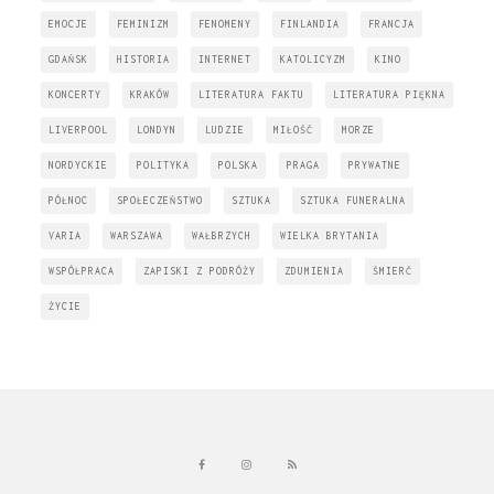
EMOCJE
FEMINIZM
FENOMENY
FINLANDIA
FRANCJA
GDAŃSK
HISTORIA
INTERNET
KATOLICYZM
KINO
KONCERTY
KRAKÓW
LITERATURA FAKTU
LITERATURA PIĘKNA
LIVERPOOL
LONDYN
LUDZIE
MIŁOŚĆ
MORZE
NORDYCKIE
POLITYKA
POLSKA
PRAGA
PRYWATNE
PÓŁNOC
SPOŁECZEŃSTWO
SZTUKA
SZTUKA FUNERALNA
VARIA
WARSZAWA
WAŁBRZYCH
WIELKA BRYTANIA
WSPÓŁPRACA
ZAPISKI Z PODRÓŻY
ZDUMIENIA
ŚMIERĆ
ŻYCIE