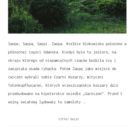
Saspe, Saspa, Saspi. Zaspa. Wielkie blokowisko położone w
północnej części Gdańska. Kiedyś było tu jezioro, na
skraju którego od niepamiętnych czasów budziła się i
zasypiała osada rybacka. Potem Zaspę jako miejsce do
ćwiczeń wybrali sobie Czarni Huzarzy, mityczni
Totenkopfhusaren, których wrzeszczańskie koszary dziś
przebudowano na hipsterskie osiedle „Garnizon”. Przed I
wojną światową lądowały tu samoloty …
CZYTAJ DALEJ