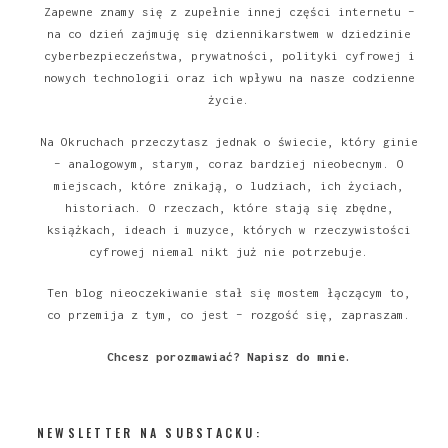
Zapewne znamy się z zupełnie innej części internetu –
na co dzień zajmuję się dziennikarstwem w dziedzinie
cyberbezpieczeństwa, prywatności, polityki cyfrowej i
nowych technologii oraz ich wpływu na nasze codzienne
życie.
Na Okruchach przeczytasz jednak o świecie, który ginie
– analogowym, starym, coraz bardziej nieobecnym. O
miejscach, które znikają, o ludziach, ich życiach,
historiach. O rzeczach, które stają się zbędne,
książkach, ideach i muzyce, których w rzeczywistości
cyfrowej niemal nikt już nie potrzebuje.
Ten blog nieoczekiwanie stał się mostem łączącym to,
co przemija z tym, co jest – rozgość się, zapraszam.
Chcesz porozmawiać?
Napisz do mnie
.
NEWSLETTER NA SUBSTACKU: