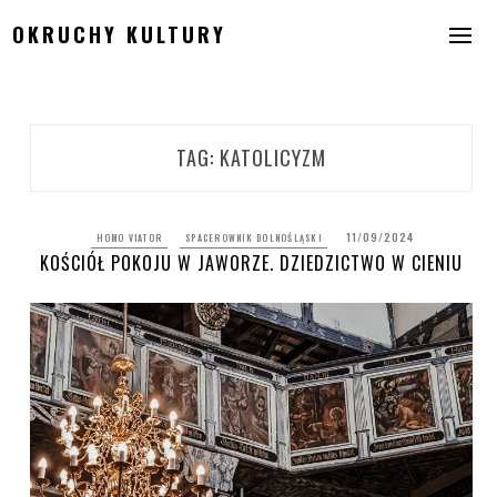
Skip
OKRUCHY KULTURY
to
content
TAG:
KATOLICYZM
11/09/2024
HOMO VIATOR
SPACEROWNIK DOLNOŚLĄSKI
KOŚCIÓŁ POKOJU W JAWORZE. DZIEDZICTWO W CIENIU