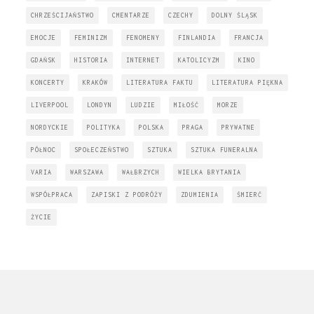
CHRZEŚCIJAŃSTWO
CMENTARZE
CZECHY
DOLNY ŚLĄSK
EMOCJE
FEMINIZM
FENOMENY
FINLANDIA
FRANCJA
GDAŃSK
HISTORIA
INTERNET
KATOLICYZM
KINO
KONCERTY
KRAKÓW
LITERATURA FAKTU
LITERATURA PIĘKNA
LIVERPOOL
LONDYN
LUDZIE
MIŁOŚĆ
MORZE
NORDYCKIE
POLITYKA
POLSKA
PRAGA
PRYWATNE
PÓŁNOC
SPOŁECZEŃSTWO
SZTUKA
SZTUKA FUNERALNA
VARIA
WARSZAWA
WAŁBRZYCH
WIELKA BRYTANIA
WSPÓŁPRACA
ZAPISKI Z PODRÓŻY
ZDUMIENIA
ŚMIERĆ
ŻYCIE