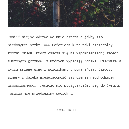
Pamięć miejsc odżywa we mnie ostatnio jakby zza
niedomytej szyby. *** Październik to taki szczególny
rodzaj brudu, który osadza się na wspomnieniach; zapach
suszonych grzybów, z których wypadają robaki. Pierwsze w
życiu grzane wino z goździkami i pomarańczą. Szepty,
szmery i daleka nieświadomość zagrożenia nadchodzącej
współczesności. Jeszcze nie podłączyliśmy się do świata;
jeszcze nie przedłużamy swoich …
CZYTAJ DALEJ