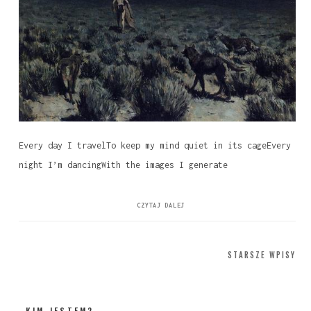
Every day I travelTo keep my mind quiet in its cageEvery
night I’m dancingWith the images I generate
CZYTAJ DALEJ
Nawigacja
STARSZE WPISY
po
wpisach
KIM JESTEM?