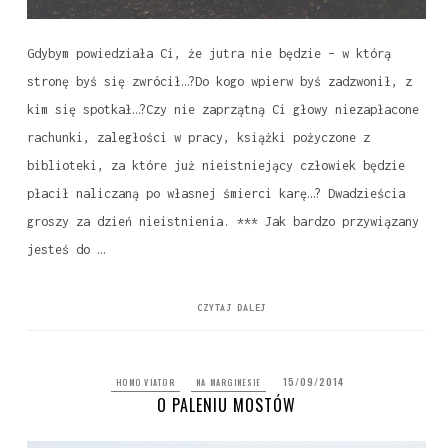
Gdybym powiedziała Ci, że jutra nie będzie – w którą
stronę byś się zwrócił…?Do kogo wpierw byś zadzwonił, z
kim się spotkał…?Czy nie zaprzątną Ci głowy niezapłacone
rachunki, zaległości w pracy, książki pożyczone z
biblioteki, za które już nieistniejący człowiek będzie
płacił naliczaną po własnej śmierci karę…? Dwadzieścia
groszy za dzień nieistnienia. *** Jak bardzo przywiązany
jesteś do …
CZYTAJ DALEJ
15/09/2014
HOMO VIATOR
NA MARGINESIE
O PALENIU MOSTÓW