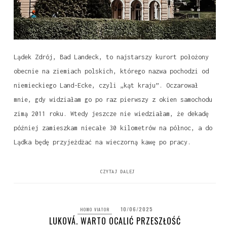
Lądek Zdrój, Bad Landeck, to najstarszy kurort położony
obecnie na ziemiach polskich, którego nazwa pochodzi od
niemieckiego Land-Ecke, czyli „kąt kraju”. Oczarował
mnie, gdy widziałam go po raz pierwszy z okien samochodu
zimą 2011 roku. Wtedy jeszcze nie wiedziałam, że dekadę
później zamieszkam niecałe 30 kilometrów na północ, a do
Lądka będę przyjeżdżać na wieczorną kawę po pracy.
CZYTAJ DALEJ
10/06/2025
HOMO VIATOR
LUKOVÁ. WARTO OCALIĆ PRZESZŁOŚĆ