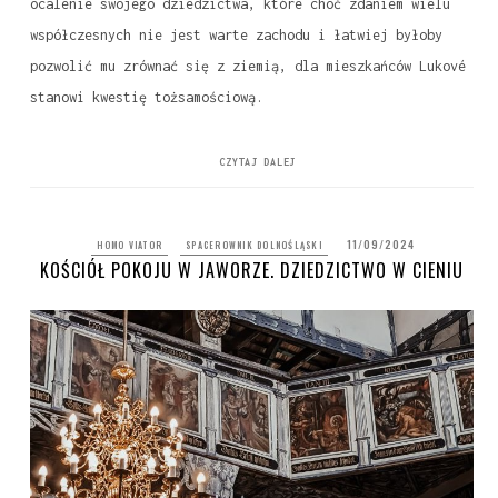
ocalenie swojego dziedzictwa, które choć zdaniem wielu
współczesnych nie jest warte zachodu i łatwiej byłoby
pozwolić mu zrównać się z ziemią, dla mieszkańców Lukové
stanowi kwestię tożsamościową.
CZYTAJ DALEJ
11/09/2024
HOMO VIATOR
SPACEROWNIK DOLNOŚLĄSKI
KOŚCIÓŁ POKOJU W JAWORZE. DZIEDZICTWO W CIENIU