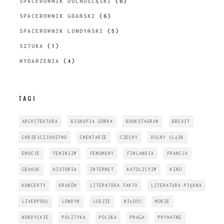
SPACEROWNIK DOLNOŚLĄSKI
(6)
SPACEROWNIK GDAŃSKI
(6)
SPACEROWNIK LONDYŃSKI
(5)
SZTUKA
(1)
WYDARZENIA
(4)
TAGI
ARCHITEKTURA
BISKUPIA GÓRKA
BOOKSTAGRAM
BREXIT
CHRZEŚCIJAŃSTWO
CMENTARZE
CZECHY
DOLNY ŚLĄSK
EMOCJE
FEMINIZM
FENOMENY
FINLANDIA
FRANCJA
GDAŃSK
HISTORIA
INTERNET
KATOLICYZM
KINO
KONCERTY
KRAKÓW
LITERATURA FAKTU
LITERATURA PIĘKNA
LIVERPOOL
LONDYN
LUDZIE
MIŁOŚĆ
MORZE
NORDYCKIE
POLITYKA
POLSKA
PRAGA
PRYWATNE