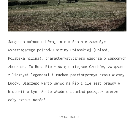
Jadąc na północ od Pragi nie można nie zauważyć
wyrastającego pośrodku niziny Połabskiej (Polabí,
Polabská nížina), charakterystycznego wzgórza o łagodnych
zboczach. To Hora Říp – święte miejsce Czechów, związane
z licznymi legendami i ruchem patriotycznym czasu Wiosny
Ludów. Dlaczego warto wejść na Říp i ile jest prawdy w
historii o tym, że to właśnie stamtąd początek bierze
cały czeski naród?
CZYTAJ DALEJ