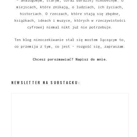
– analogowym, starym, coraz bardziej nieobecnym. O
miejscach, które znikają, o ludziach, ich życiach,
historiach. O rzeczach, które stają się zbędne,
książkach, ideach i muzyce, których w rzeczywistości
cyfrowej niemal nikt już nie potrzebuje.
Ten blog nieoczekiwanie stał się mostem łączącym to,
co przemija z tym, co jest – rozgość się, zapraszam.
Chcesz porozmawiać?
Napisz do mnie
.
NEWSLETTER NA SUBSTACKU: