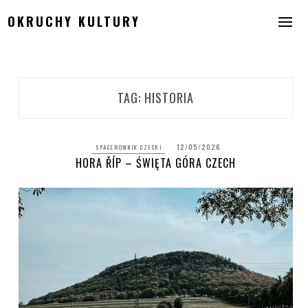
Skip
OKRUCHY KULTURY
to
content
TAG:
HISTORIA
12/05/2026
SPACEROWNIK CZESKI
HORA ŘÍP – ŚWIĘTA GÓRA CZECH