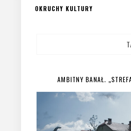
Skip
OKRUCHY KULTURY
to
content
T
AMBITNY BANAŁ. „STREF