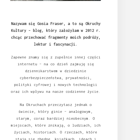
Nazywam się Gosia Fraser, a to są Okruchy
Kultury – blog, który założyłam w 2012 r.
chcąc przechować fragmenty moich podróży,
lektur i fascynacji.
Zapewne znamy się z zupełnie innej części
internetu – na co dzień zajmuję się
dziennikarstwem w dziedzinie
cyberbezpieczeństwa, prywatności,
polityki cyfrowej i nowych technologii
oraz ich wpływu na nasze codzienne życie.
Na Okruchach przeczytasz jednak o
świecie, który ginie – analogowym,
starym, coraz bardziej nieobecnym. O
miejscach, które znikają, o ludziach, ich
życiach, historiach. O rzeczach, które
stają się zbędne, książkach, ideach i