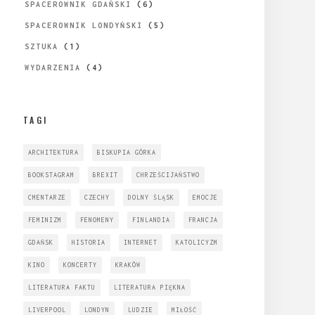
SPACEROWNIK GDAŃSKI
(6)
SPACEROWNIK LONDYŃSKI
(5)
SZTUKA
(1)
WYDARZENIA
(4)
TAGI
ARCHITEKTURA
BISKUPIA GÓRKA
BOOKSTAGRAM
BREXIT
CHRZEŚCIJAŃSTWO
CMENTARZE
CZECHY
DOLNY ŚLĄSK
EMOCJE
FEMINIZM
FENOMENY
FINLANDIA
FRANCJA
GDAŃSK
HISTORIA
INTERNET
KATOLICYZM
KINO
KONCERTY
KRAKÓW
LITERATURA FAKTU
LITERATURA PIĘKNA
LIVERPOOL
LONDYN
LUDZIE
MIŁOŚĆ