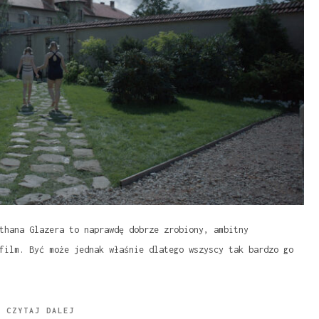
thana Glazera to naprawdę dobrze zrobiony, ambitny
film. Być może jednak właśnie dlatego wszyscy tak bardzo go
CZYTAJ DALEJ