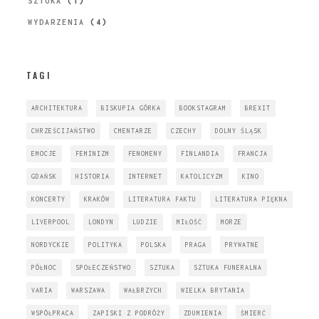
SZTUKA
(1)
WYDARZENIA
(4)
TAGI
ARCHITEKTURA
BISKUPIA GÓRKA
BOOKSTAGRAM
BREXIT
CHRZEŚCIJAŃSTWO
CMENTARZE
CZECHY
DOLNY ŚLĄSK
EMOCJE
FEMINIZM
FENOMENY
FINLANDIA
FRANCJA
GDAŃSK
HISTORIA
INTERNET
KATOLICYZM
KINO
KONCERTY
KRAKÓW
LITERATURA FAKTU
LITERATURA PIĘKNA
LIVERPOOL
LONDYN
LUDZIE
MIŁOŚĆ
MORZE
NORDYCKIE
POLITYKA
POLSKA
PRAGA
PRYWATNE
PÓŁNOC
SPOŁECZEŃSTWO
SZTUKA
SZTUKA FUNERALNA
VARIA
WARSZAWA
WAŁBRZYCH
WIELKA BRYTANIA
WSPÓŁPRACA
ZAPISKI Z PODRÓŻY
ZDUMIENIA
ŚMIERĆ