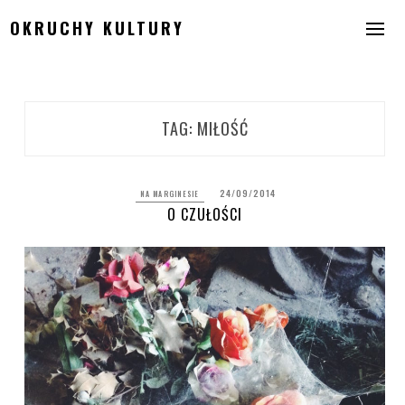
Skip
OKRUCHY KULTURY
to
content
TAG:
MIŁOŚĆ
24/09/2014
NA MARGINESIE
O CZUŁOŚCI