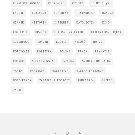
CHRZEŚCIJAŃSTWO
CMENTARZE
CZECHY
DOLNY ŚLĄSK
EMOCJE
FEMINIZM
FENOMENY
FINLANDIA
FRANCJA
GDAŃSK
HISTORIA
INTERNET
KATOLICYZM
KINO
KONCERTY
KRAKÓW
LITERATURA FAKTU
LITERATURA PIĘKNA
LIVERPOOL
LONDYN
LUDZIE
MIŁOŚĆ
MORZE
NORDYCKIE
POLITYKA
POLSKA
PRAGA
PRYWATNE
PÓŁNOC
SPOŁECZEŃSTWO
SZTUKA
SZTUKA FUNERALNA
VARIA
WARSZAWA
WAŁBRZYCH
WIELKA BRYTANIA
WSPÓŁPRACA
ZAPISKI Z PODRÓŻY
ZDUMIENIA
ŚMIERĆ
ŻYCIE