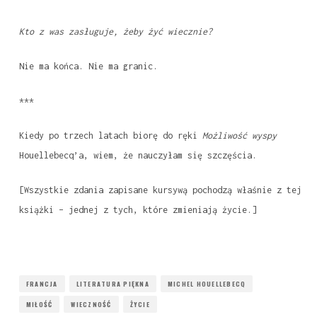
Kto z was zasługuje, żeby żyć wiecznie?
Nie ma końca. Nie ma granic.
***
Kiedy po trzech latach biorę do ręki
Możliwość wyspy
Houellebecq’a, wiem, że nauczyłam się szczęścia.
[Wszystkie zdania zapisane kursywą pochodzą właśnie z tej
książki – jednej z tych, które zmieniają życie.]
FRANCJA
LITERATURA PIĘKNA
MICHEL HOUELLEBECQ
MIŁOŚĆ
WIECZNOŚĆ
ŻYCIE