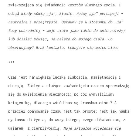
zwiększająca się świadomość kosztów własnego życia. I
odtąd
kiedy mówię „ja”, kłamię. Weźmy „ja” percepcji –
neutralne i przejrzyste. Ustawmy je w stosunku do „ja”
fazy pośredniej – moje ciało jako takie do mnie należy;
lub ściślej mówiąc, ja należę do mojego ciała. Co
obserwujemy? Brak kontaktu. Lękajcie się moich słów.
***
Czas jest największą ludzką słabością, namiętnością i
obsesją. Zaklęcia służące zawładnięciu czasem sprowadzają
się do uwielbienia wieczności; po cóż wymyśliliśmy
kriogenikę, dlaczego wśród nas są transhumaniści? A
przecież opanowanie czasu jest tak proste; jest jak nauka
dystansu do życia, do wszystkiego, czego doświadczam, z
umiarem, z cierpliwością.
Moje aktualne wcielenie się