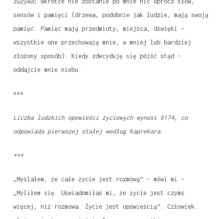
zużywa
; wkrótce nie zostanie po mnie nic oprócz słów,
sensów i pamięci (drzewa, podobnie jak ludzie, mają swoją
pamięć. Pamięć mają przedmioty, miejsca, dźwięki –
wszystkie one przechowają mnie, w mniej lub bardziej
złożony sposób). Kiedy zdecyduję się pójść stąd –
oddajcie mnie niebu.
***
Liczba ludzkich opowieści życiowych wynosi 6174, co
odpowiada pierwszej stałej według Kaprekara.
***
„Myślałem, że całe życie jest rozmową” – mówi mi –
„Myliłem się. Uświadomiłaś mi, że życie jest czymś
więcej, niż rozmowa. Życie jest opowieścią”. Człowiek