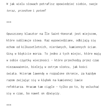
W jak wielu słowach potrafisz opowiedzieć siebie, swoje
teraz
,
przedtem
i
potem
?
***
Opuszczony klasztor na Île Saint-Honorat jest miejscem,
które sublimuje słowa. Raz wypowiedziane, odbijają się
echem od kilkusetletnich, nierównych, kamiennych ścian.
Giną w błękicie morza. To jedno z tych miejsc, które mają
w sobie cząstkę wieczności – które przechodzą przez czas
niezauważenie, bieleją w ostrym słońcu, jak kości
świata. Wcieram lawendę w rozpalone skronie, za każdym
razem zwijając się w kłębek na kamiennej ławie
refektarza. Wracam tam ciągle – tylko po to, by wsłuchać
się w czas, bo nawet on dźwięczy.
***