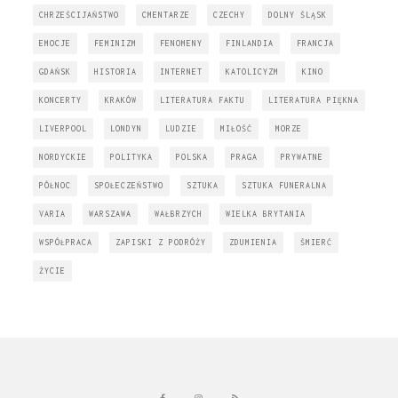
CHRZEŚCIJAŃSTWO
CMENTARZE
CZECHY
DOLNY ŚLĄSK
EMOCJE
FEMINIZM
FENOMENY
FINLANDIA
FRANCJA
GDAŃSK
HISTORIA
INTERNET
KATOLICYZM
KINO
KONCERTY
KRAKÓW
LITERATURA FAKTU
LITERATURA PIĘKNA
LIVERPOOL
LONDYN
LUDZIE
MIŁOŚĆ
MORZE
NORDYCKIE
POLITYKA
POLSKA
PRAGA
PRYWATNE
PÓŁNOC
SPOŁECZEŃSTWO
SZTUKA
SZTUKA FUNERALNA
VARIA
WARSZAWA
WAŁBRZYCH
WIELKA BRYTANIA
WSPÓŁPRACA
ZAPISKI Z PODRÓŻY
ZDUMIENIA
ŚMIERĆ
ŻYCIE