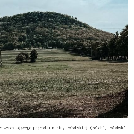
ć wyrastającego pośrodku niziny Połabskiej (Polabí, Polabská