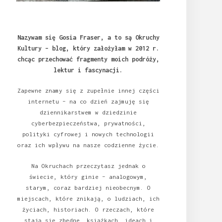
Nazywam się Gosia Fraser, a to są Okruchy
Kultury – blog, który założyłam w 2012 r.
chcąc przechować fragmenty moich podróży,
lektur i fascynacji.
Zapewne znamy się z zupełnie innej części
internetu – na co dzień zajmuję się
dziennikarstwem w dziedzinie
cyberbezpieczeństwa, prywatności,
polityki cyfrowej i nowych technologii
oraz ich wpływu na nasze codzienne życie.
Na Okruchach przeczytasz jednak o
świecie, który ginie – analogowym,
starym, coraz bardziej nieobecnym. O
miejscach, które znikają, o ludziach, ich
życiach, historiach. O rzeczach, które
stają się zbędne, książkach, ideach i