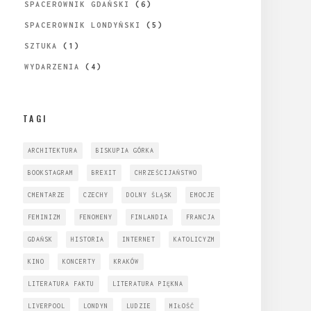
SPACEROWNIK GDAŃSKI
(6)
SPACEROWNIK LONDYŃSKI
(5)
SZTUKA
(1)
WYDARZENIA
(4)
TAGI
ARCHITEKTURA
BISKUPIA GÓRKA
BOOKSTAGRAM
BREXIT
CHRZEŚCIJAŃSTWO
CMENTARZE
CZECHY
DOLNY ŚLĄSK
EMOCJE
FEMINIZM
FENOMENY
FINLANDIA
FRANCJA
GDAŃSK
HISTORIA
INTERNET
KATOLICYZM
KINO
KONCERTY
KRAKÓW
LITERATURA FAKTU
LITERATURA PIĘKNA
LIVERPOOL
LONDYN
LUDZIE
MIŁOŚĆ