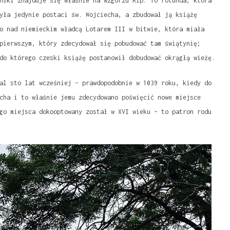
ński znajduje się właśnie na wzgórzu Říp. To rotunda, która
yła jedynie postaci św. Wojciecha, a zbudował ją książę
o nad niemieckim władcą Lotarem III w bitwie, która miała
pierwszym, który zdecydował się pobudować tam świątynię;
do którego czeski książę postanowił dobudować okrągłą wieżę.
al sto lat wcześniej – prawdopodobnie w 1039 roku, kiedy do
cha i to właśnie jemu zdecydowano poświęcić nowe miejsce
go miejsca dokooptowany został w XVI wieku – to patron rodu