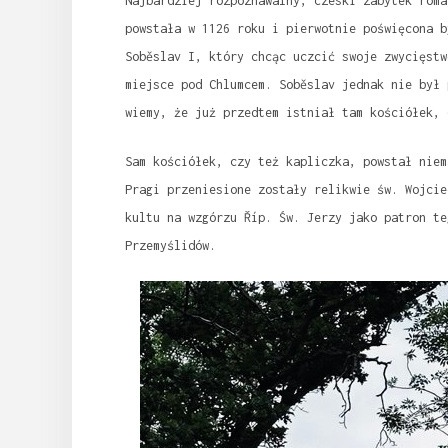
Najbardziej rozpoznawalny, czeski zabytek roma
powstała w 1126 roku i pierwotnie poświęcona b
Soběslav I, który chcąc uczcić swoje zwycięstw
miejsce pod Chlumcem. Soběslav jednak nie był 
wiemy, że już przedtem istniał tam kościółek, 
Sam kościółek, czy też kapliczka, powstał niem
Pragi przeniesione zostały relikwie św. Wojcie
kultu na wzgórzu Říp. Św. Jerzy jako patron te
Przemyślidów.