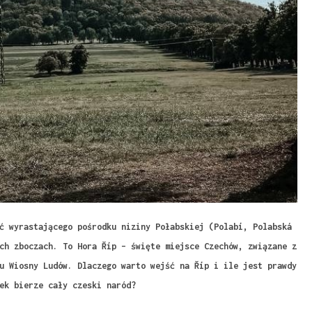
ć wyrastającego pośrodku niziny Połabskiej (Polabí, Polabská
ch zboczach. To Hora Říp – święte miejsce Czechów, związane z
u Wiosny Ludów. Dlaczego warto wejść na Říp i ile jest prawdy
ek bierze cały czeski naród?