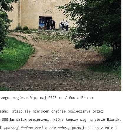
rzego, wzgórze Říp, maj 2025 r. / Gosia Fraser
samo, stało się miejscem chętnie odwiedzanym przez
 300 km szlak pielgrzymi, który kończy się na górze Blaník
.
t „
poznej českou zemi a sám sebe
„, poznaj czeską ziemię i