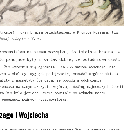
tronie) – dwaj bracia przedstawieni w Kronice Kosmasa, tzw.
ínský rukopis
z XV w.
wspomniałam na samym początku, to istotnie kraina, w
tu panujące były i są tak dobre, że południowa część
. Říp wyróżnia się ogromnie – ma 456 metrów wysokości nad
zem w okolicy. Wygląda podejrzanie, prawda? Wzgórze składa
ality i magnetyty (te ostatnie powodują odchylenia
kompasu na samym szczycie wzgórza). Według najnowszych teorii
za Říp było jezioro lawowe powstałe po wybuchu maaru.
i
opowieści pełnych niesamowitości
.
zego i Wojciecha