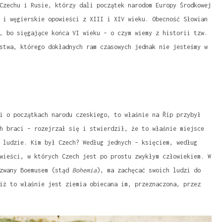
Czechu i Rusie, którzy dali początek narodom Europy Środkowej
 i węgierskie opowieści z XIII i XIV wieku. Obecność Słowian
, bo sięgające końca VI wieku – o czym wiemy z historii tzw.
stwa, którego dokładnych ram czasowych jednak nie jesteśmy w
i o początkach narodu czeskiego, to właśnie na Říp przybył
h braci – rozejrzał się i stwierdził, że to właśnie miejsce
 ludzie. Kim był Czech? Według jednych – księciem, według
wieści, w których Czech jest po prostu zwykłym człowiekiem. W
 zwany Boemusem (stąd
Bohemia
), ma zachęcać swoich ludzi do
iż to właśnie jest ziemia obiecana im, przeznaczona, przez