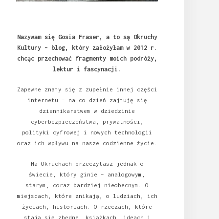
Nazywam się Gosia Fraser, a to są Okruchy
Kultury – blog, który założyłam w 2012 r.
chcąc przechować fragmenty moich podróży,
lektur i fascynacji.
Zapewne znamy się z zupełnie innej części
internetu – na co dzień zajmuję się
dziennikarstwem w dziedzinie
cyberbezpieczeństwa, prywatności,
polityki cyfrowej i nowych technologii
oraz ich wpływu na nasze codzienne życie.
Na Okruchach przeczytasz jednak o
świecie, który ginie – analogowym,
starym, coraz bardziej nieobecnym. O
miejscach, które znikają, o ludziach, ich
życiach, historiach. O rzeczach, które
stają się zbędne, książkach, ideach i