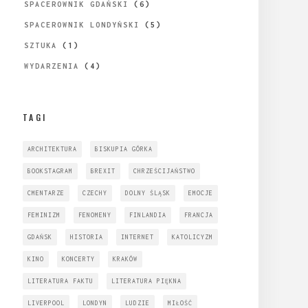
SPACEROWNIK GDAŃSKI
(6)
SPACEROWNIK LONDYŃSKI
(5)
SZTUKA
(1)
WYDARZENIA
(4)
TAGI
ARCHITEKTURA
BISKUPIA GÓRKA
BOOKSTAGRAM
BREXIT
CHRZEŚCIJAŃSTWO
CMENTARZE
CZECHY
DOLNY ŚLĄSK
EMOCJE
FEMINIZM
FENOMENY
FINLANDIA
FRANCJA
GDAŃSK
HISTORIA
INTERNET
KATOLICYZM
KINO
KONCERTY
KRAKÓW
LITERATURA FAKTU
LITERATURA PIĘKNA
LIVERPOOL
LONDYN
LUDZIE
MIŁOŚĆ