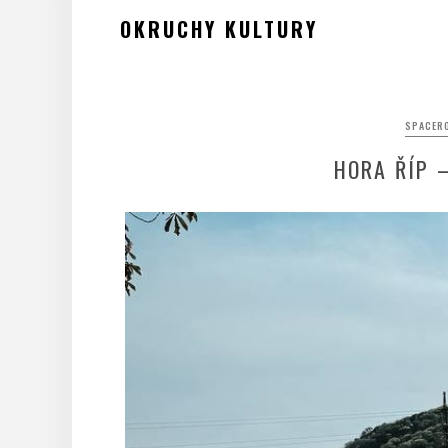
Skip
OKRUCHY KULTURY
to
content
SPACERO
HORA ŘÍP 