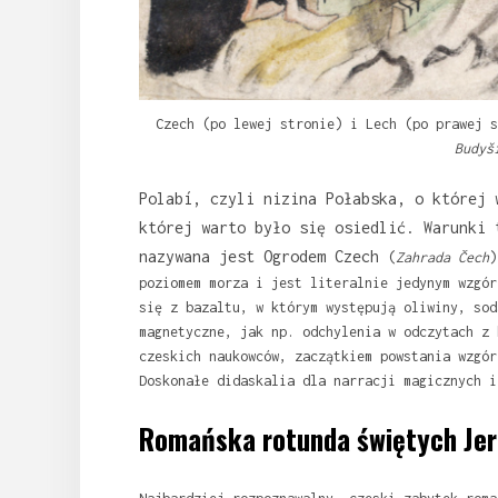
Czech (po lewej stronie) i Lech (po prawej s
Budyš
Polabí, czyli nizina Połabska, o której 
której warto było się osiedlić. Warunki 
nazywana jest Ogrodem Czech
(
Zahrada Čech
)
poziomem morza i jest literalnie jedynym wzgór
się z bazaltu, w którym występują oliwiny, sod
magnetyczne, jak np. odchylenia w odczytach z 
czeskich naukowców, zaczątkiem powstania wzgór
Doskonałe didaskalia dla narracji magicznych 
Romańska rotunda świętych Jer