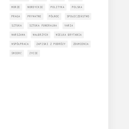
MORZE
NORDYCKIE
POLITYKA
POLSKA
PRAGA
PRYWATNE
PÓŁNOC
SPOŁECZEŃSTWO
SZTUKA
SZTUKA FUNERALNA
VARIA
WARSZAWA
WAŁBRZYCH
WIELKA BRYTANIA
WSPÓŁPRACA
ZAPISKI Z PODRÓŻY
ZDUMIENIA
ŚMIERĆ
ŻYCIE