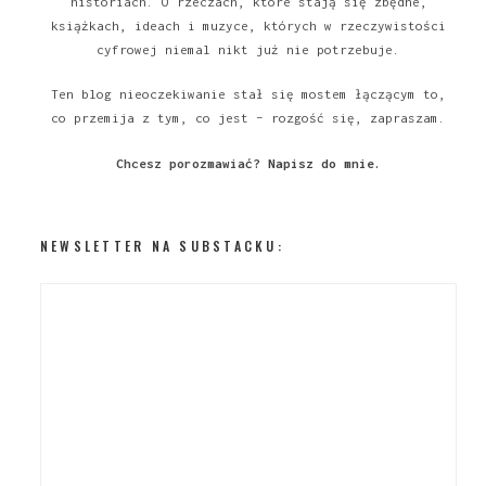
historiach. O rzeczach, które stają się zbędne,
książkach, ideach i muzyce, których w rzeczywistości
cyfrowej niemal nikt już nie potrzebuje.
Ten blog nieoczekiwanie stał się mostem łączącym to,
co przemija z tym, co jest – rozgość się, zapraszam.
Chcesz porozmawiać?
Napisz do mnie
.
NEWSLETTER NA SUBSTACKU: