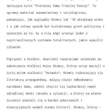
opisująca życie “Pierwszej Damy Trzeciej Rzeszy”. To
ogromny materiał wspomnieniowy i socjologiczny,
pokazujący, jak wyglądały Niemcy lat ’30 ubiegłego wieku
i w jak celowy sposób był kształtowany grunt polityczny i
społeczny po to, by w siłę mógł urosnąć jeden z
najstraszliwszych systemów totalitarnych, jakie wymyślił
człowiek.
Pogrążeni w biedzie, obarczeni reparacjami wojennymi po
zakończeniu Wielkiej Wojny Niemcy, którzy wciąż marzyli o
życiu mitem wielkości “Heimatu”; Niemcy rozkoszujący się
literaturą propagandową, mającą służyć odbudowaniu
narodowej dumy, zdolni chwycić się najbardziej nawet
zdradliwej deski ratunku w sytuacji, w której na własne
życzenie znaleźli się w bardzo wzburzonych i
nieprzyjaznych wodach oceanu historii. Niemcy, którzy –