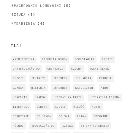
SPACEROWNIK LONDYŃSKI
(5)
SZTUKA
(1)
WYDARZENIA
(4)
TAGI
ARCHITEKTURA
BISKUPIA GÓRKA
BOOKSTAGRAM
BREXIT
CHRZEŚCIJAŃSTWO
CMENTARZE
CZECHY
DOLNY ŚLĄSK
EMOCJE
FEMINIZM
FENOMENY
FINLANDIA
FRANCJA
GDAŃSK
HISTORIA
INTERNET
KATOLICYZM
KINO
KONCERTY
KRAKÓW
LITERATURA FAKTU
LITERATURA PIĘKNA
LIVERPOOL
LONDYN
LUDZIE
MIŁOŚĆ
MORZE
NORDYCKIE
POLITYKA
POLSKA
PRAGA
PRYWATNE
PÓŁNOC
SPOŁECZEŃSTWO
SZTUKA
SZTUKA FUNERALNA