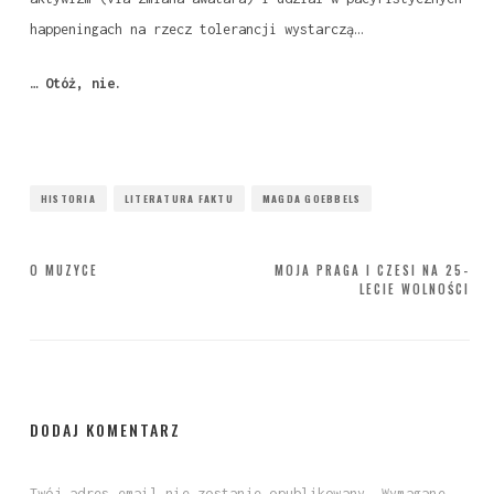
happeningach na rzecz tolerancji wystarczą…
… Otóż, nie.
HISTORIA
LITERATURA FAKTU
MAGDA GOEBBELS
Nawigacja
O MUZYCE
MOJA PRAGA I CZESI NA 25-
LECIE WOLNOŚCI
wpisu
DODAJ KOMENTARZ
Twój adres email nie zostanie opublikowany.
Wymagane