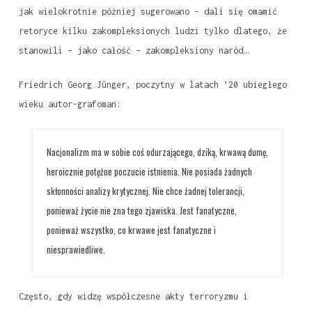
jak wielokrotnie później sugerowano – dali się omamić
retoryce kilku zakompleksionych ludzi tylko dlatego, że
stanowili – jako całość – zakompleksiony naród…
Friedrich Georg Jünger, poczytny w latach ’20 ubiegłego
wieku autor-grafoman:
Nacjonalizm ma w sobie coś odurzającego, dziką, krwawą dumę,
heroicznie potężne poczucie istnienia. Nie posiada żadnych
skłonności analizy krytycznej. Nie chce żadnej tolerancji,
ponieważ życie nie zna tego zjawiska. Jest fanatyczne,
ponieważ wszystko, co krwawe jest fanatyczne i
niesprawiedliwe.
Często, gdy widzę współczesne akty terroryzmu i