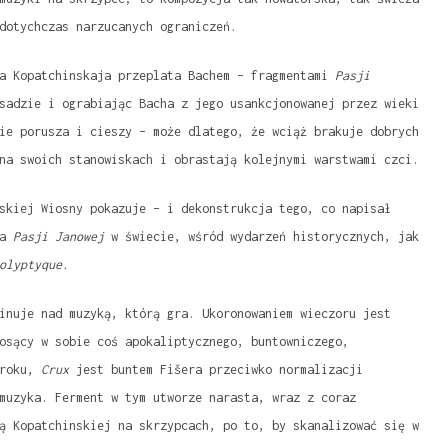
dotychczas narzucanych ograniczeń.
sa Kopatchinskaja przeplata Bachem – fragmentami
Pasji
sadzie i ograbiając Bacha z jego usankcjonowanej przez wieki
ie porusza i cieszy – może dlatego, że wciąż brakuje dobrych
na swoich stanowiskach i obrastają kolejnymi warstwami czci.
skiej Wiosny pokazuje – i dekonstrukcja tego, co napisał
ia
Pasji Janowej
w świecie, wśród wydarzeń historycznych, jak
olyptyque.
inuje nad muzyką, którą gra. Ukoronowaniem wieczoru jest
osący w sobie coś apokaliptycznego, buntowniczego,
 roku,
Crux
jest buntem Fišera przeciwko normalizacji
muzyka. Ferment w tym utworze narasta, wraz z coraz
ą Kopatchinskiej na skrzypcach, po to, by skanalizować się w