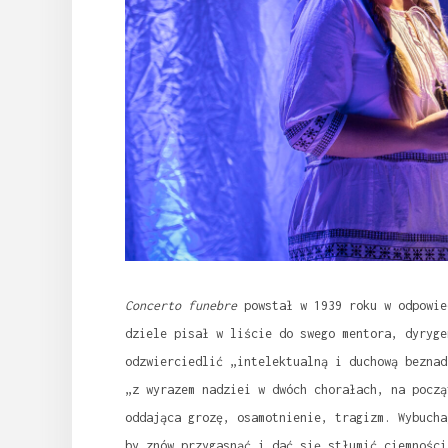
Concerto funebre
powstał w 1939 roku w odpowie
dziele pisał w liście do swego mentora, dyryge
odzwierciedlić „intelektualną i duchową beznad
„z wyrazem nadziei w dwóch chorałach, na począ
oddająca grozę, osamotnienie, tragizm. Wybucha
by znów przygasnąć i dać się stłumić ciemności