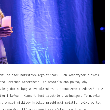
dzi na szok nazistowskiego terroru. Sam kompozytor o swoim
nta Hermanna Scherchena, że powstało ono po to, aby
zieję dominującą w tym okresie”, a jednocześnie zderzyć je z
tku i końcu”. Koncert jest istotnie przejmujący. To muzyka
ją w niej niekiedy krótkie przebłyski światła, tylko po to,
; ciemności, która przynosi szaleństwo, zagubienie,