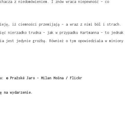
chacza z niedomówieniem. I znów wraca niepewność – co
ieję, iż ciemności przemijają – a wraz z nimi ból i strach.
ięć nierzadko trudna – jak w przypadku Hartmanna – to jednak
ia jest jedynie groźbą. Również o tym opowiedziała w miniony
u: © Pražské Jaro – Milan Mošna / Flickr
ę na wydarzenie.