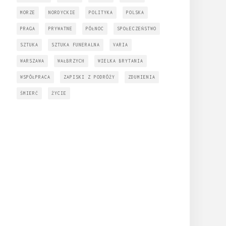
MORZE
NORDYCKIE
POLITYKA
POLSKA
PRAGA
PRYWATNE
PÓŁNOC
SPOŁECZEŃSTWO
SZTUKA
SZTUKA FUNERALNA
VARIA
WARSZAWA
WAŁBRZYCH
WIELKA BRYTANIA
WSPÓŁPRACA
ZAPISKI Z PODRÓŻY
ZDUMIENIA
ŚMIERĆ
ŻYCIE