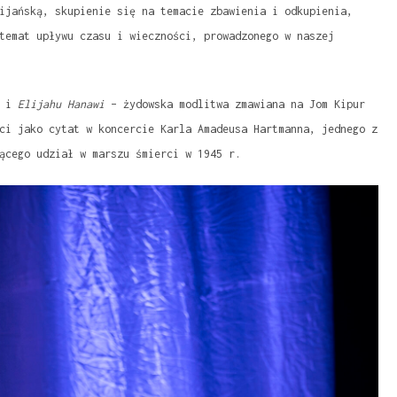
ijańską, skupienie się na temacie zbawienia i odkupienia,
temat upływu czasu i wieczności, prowadzonego w naszej
e
i
Elijahu Hanawi
– żydowska modlitwa zmawiana na Jom Kipur
ci jako cytat w koncercie Karla Amadeusa Hartmanna, jednego z
ącego udział w marszu śmierci w 1945 r.