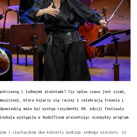
półczesną i ludowymi pieśniami? Czy upływ czasu jest czymś,
muzycznej, która kojarzy się raczej z celebracją trwania i
dpowiedzią może być występ rezydentki 80. edycji festiwalu
inskaja wystąpiła w Rudolfinum prezentując niezwykły program.
zom i słuchaczkom dwa koncerty podczas jednego wieczoru. Co