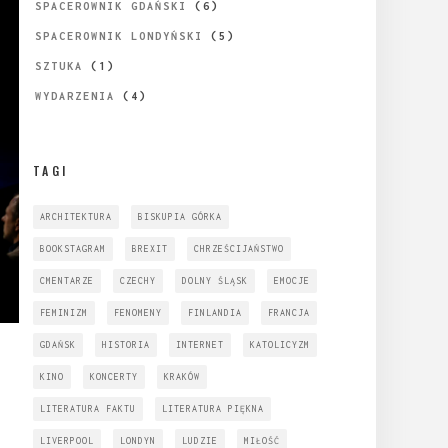
SPACEROWNIK GDAŃSKI
(6)
SPACEROWNIK LONDYŃSKI
(5)
SZTUKA
(1)
WYDARZENIA
(4)
TAGI
ARCHITEKTURA
BISKUPIA GÓRKA
BOOKSTAGRAM
BREXIT
CHRZEŚCIJAŃSTWO
CMENTARZE
CZECHY
DOLNY ŚLĄSK
EMOCJE
FEMINIZM
FENOMENY
FINLANDIA
FRANCJA
GDAŃSK
HISTORIA
INTERNET
KATOLICYZM
KINO
KONCERTY
KRAKÓW
LITERATURA FAKTU
LITERATURA PIĘKNA
LIVERPOOL
LONDYN
LUDZIE
MIŁOŚĆ