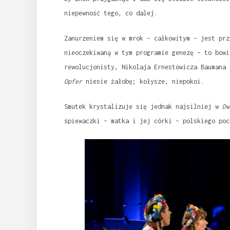
niepewność tego, co dalej.
Zanurzeniem się w mrok – całkowitym – jest pr
nieoczekiwaną w tym programie genezę – to bowi
rewolucjonisty, Nikolaja Ernestowicza Baumana
Opfer
niesie żałobę; kołysze, niepokoi.
Smutek krystalizuje się jednak najsilniej w
Dw
śpiewaczki – matka i jej córki – polskiego poc