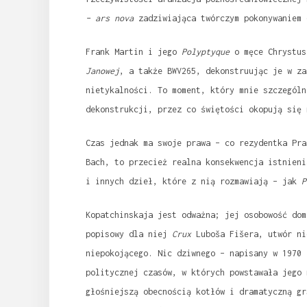
– ars nova
zadziwiająca twórczym pokonywaniem 
Frank Martin i jego
Polyptyque
o męce Chrystu
Janowej
, a także BWV265, dekonstruując je w za
nietykalności. To moment, który mnie szczególn
dekonstrukcji, przez co świętości okopują się 
Czas jednak ma swoje prawa – co rezydentka Pra
Bach, to przecież realna konsekwencja istnien
i innych dzieł, które z nią rozmawiają – jak
P
Kopatchinskaja jest odważna; jej osobowość dom
popisowy dla niej
Crux
Luboša Fišera, utwór ni
niepokojącego. Nic dziwnego – napisany w 1970
politycznej czasów, w których powstawała jego 
głośniejszą obecnością kotłów i dramatyczną gr