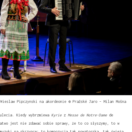
 Wieslaw Pipczynski na akordeonie © Pražské Jaro – Milan Mošna
tulecia. Kiedy wybrzmiewa
Kyrie
z
Messe de Notre-Dame
de
atwo jest nie zdawać sobie sprawy, że to co słyszymy, to w
muzyki na skrzypce; to kompozycja tak nowatorska, tak świeża