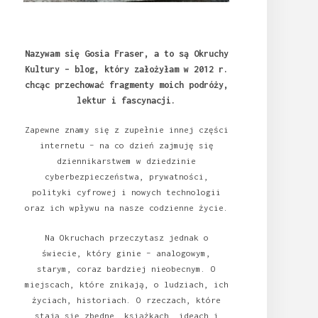
Nazywam się Gosia Fraser, a to są Okruchy
Kultury – blog, który założyłam w 2012 r.
chcąc przechować fragmenty moich podróży,
lektur i fascynacji.
Zapewne znamy się z zupełnie innej części
internetu – na co dzień zajmuję się
dziennikarstwem w dziedzinie
cyberbezpieczeństwa, prywatności,
polityki cyfrowej i nowych technologii
oraz ich wpływu na nasze codzienne życie.
Na Okruchach przeczytasz jednak o
świecie, który ginie – analogowym,
starym, coraz bardziej nieobecnym. O
miejscach, które znikają, o ludziach, ich
życiach, historiach. O rzeczach, które
stają się zbędne, książkach, ideach i