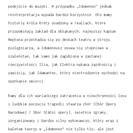
podejście do muzyki. W przypadku „Idomeneo” jednak
reinterpretacja wypada bardzo korzystnie. Oto mamy
historię króla Krety osadzoną w realiach, które
przypominają zakład dla obłąkanych; najwyższy kapłan
Neptuna przechadza się po deskach teatru w stroju
pielęgniarza, a Idomeneusz osuwa się stopniowo w
szaleństwo, tak samo jak zagubiona w zastanej
rzeczywistości Ilia, jak Elektra nękana zazdrością i
zawiścią, jak Idamantes, który niestrudzenie wychodzi na
spotkanie śmierci.
Ramy dla ich wariackiego zatracenia w nieuchronności losu
i ludzkim poczuciu tragedii stwarza chór (Chór Opery
Narodowej / Sbor Státní opery), świetnie zgrany,
zorganizowany i bardzo silny wykonawczo, który wraz z
baletem tworzy w „Idomeneo” nie tylko tło, ale jest