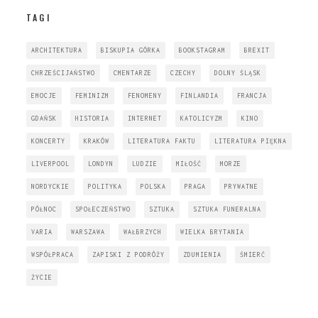
TAGI
ARCHITEKTURA
BISKUPIA GÓRKA
BOOKSTAGRAM
BREXIT
CHRZEŚCIJAŃSTWO
CMENTARZE
CZECHY
DOLNY ŚLĄSK
EMOCJE
FEMINIZM
FENOMENY
FINLANDIA
FRANCJA
GDAŃSK
HISTORIA
INTERNET
KATOLICYZM
KINO
KONCERTY
KRAKÓW
LITERATURA FAKTU
LITERATURA PIĘKNA
LIVERPOOL
LONDYN
LUDZIE
MIŁOŚĆ
MORZE
NORDYCKIE
POLITYKA
POLSKA
PRAGA
PRYWATNE
PÓŁNOC
SPOŁECZEŃSTWO
SZTUKA
SZTUKA FUNERALNA
VARIA
WARSZAWA
WAŁBRZYCH
WIELKA BRYTANIA
WSPÓŁPRACA
ZAPISKI Z PODRÓŻY
ZDUMIENIA
ŚMIERĆ
ŻYCIE