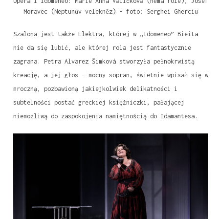
Opera I Idomeneo: Marie Anna Valíčková (němá role), Josef
Moravec (Neptunův velekněz) – foto: Serghei Gherciu
Szalona jest także Elektra, której w „Idomeneo” Bieita
nie da się lubić, ale której rola jest fantastycznie
zagrana. Petra Alvarez Šimková stworzyła pełnokrwistą
kreację, a jej głos – mocny sopran, świetnie wpisał się w
mroczną, pozbawioną jakiejkolwiek delikatności i
subtelności postać greckiej księżniczki, pałającej
niemożliwą do zaspokojenia namiętnością do Idamantesa.