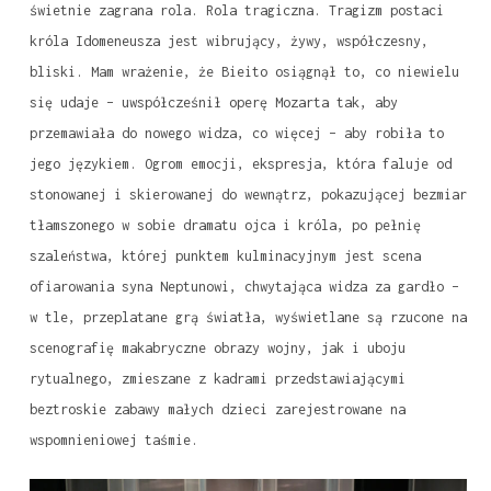
świetnie zagrana rola. Rola tragiczna. Tragizm postaci
króla Idomeneusza jest wibrujący, żywy, współczesny,
bliski. Mam wrażenie, że Bieito osiągnął to, co niewielu
się udaje – uwspółcześnił operę Mozarta tak, aby
przemawiała do nowego widza, co więcej – aby robiła to
jego językiem. Ogrom emocji, ekspresja, która faluje od
stonowanej i skierowanej do wewnątrz, pokazującej bezmiar
tłamszonego w sobie dramatu ojca i króla, po pełnię
szaleństwa, której punktem kulminacyjnym jest scena
ofiarowania syna Neptunowi, chwytająca widza za gardło –
w tle, przeplatane grą światła, wyświetlane są rzucone na
scenografię makabryczne obrazy wojny, jak i uboju
rytualnego, zmieszane z kadrami przedstawiającymi
beztroskie zabawy małych dzieci zarejestrowane na
wspomnieniowej taśmie.