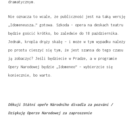
dramatycznym.
Nie oznacza to wcale, że publiczność jest na taką wersję
„Idomeneusza…” gotowa. Szkoda – opera na deskach teatru
będzie gościć krótko, bo zaledwie do 18 października.
Jednak, kropla drąży skałę – i może w tym wypadku należy
po prostu cieszyć się tym, że jest szansa do tego czasu
ją zobaczyć? Jeśli będziecie w Pradze, a w programie
Opery Narodowej będzie „Idomeneo” – wybierzcie się
koniecznie, bo warto.
Děkuji Státní opeře Národního divadla za pozvání /
Dziękuję Operze Narodowej za zaproszenie