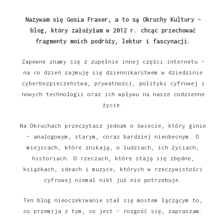
Nazywam się Gosia Fraser, a to są Okruchy Kultury –
blog, który założyłam w 2012 r. chcąc przechować
fragmenty moich podróży, lektur i fascynacji.
Zapewne znamy się z zupełnie innej części internetu –
na co dzień zajmuję się dziennikarstwem w dziedzinie
cyberbezpieczeństwa, prywatności, polityki cyfrowej i
nowych technologii oraz ich wpływu na nasze codzienne
życie.
Na Okruchach przeczytasz jednak o świecie, który ginie
– analogowym, starym, coraz bardziej nieobecnym. O
miejscach, które znikają, o ludziach, ich życiach,
historiach. O rzeczach, które stają się zbędne,
książkach, ideach i muzyce, których w rzeczywistości
cyfrowej niemal nikt już nie potrzebuje.
Ten blog nieoczekiwanie stał się mostem łączącym to,
co przemija z tym, co jest – rozgość się, zapraszam.