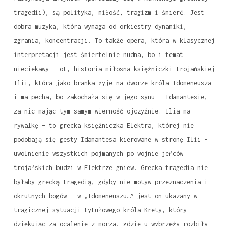
tragedii), są polityka, miłość, tragizm i śmierć. Jest
dobra muzyka, która wymaga od orkiestry dynamiki,
zgrania, koncentracji. To także opera, która w klasycznej
interpretacji jest śmiertelnie nudna, bo i temat
nieciekawy – ot, historia miłosna księżniczki trojańskiej
Ilii, która jako branka żyje na dworze króla Idomeneusza
i ma pecha, bo zakochała się w jego synu – Idamantesie,
za nic mając tym samym wierność ojczyźnie. Ilia ma
rywalkę – to grecka księżniczka Elektra, której nie
podobają się gesty Idamantesa kierowane w stronę Ilii –
uwolnienie wszystkich pojmanych po wojnie jeńców
trojańskich budzi w Elektrze gniew. Grecka tragedia nie
byłaby grecką tragedią, gdyby nie motyw przeznaczenia i
okrutnych bogów – w „Idomeneuszu…” jest on ukazany w
tragicznej sytuacji tytułowego króla Krety, który
dziękując za ocalenie z morza, gdzie u wybrzeży rozbiły