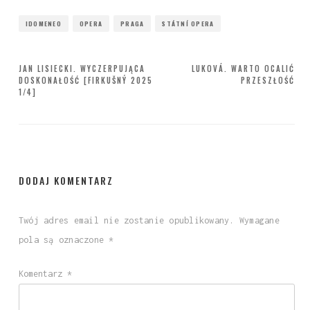
IDOMENEO
OPERA
PRAGA
STÁTNÍ OPERA
Nawigacja
JAN LISIECKI. WYCZERPUJĄCA
LUKOVÁ. WARTO OCALIĆ
DOSKONAŁOŚĆ [FIRKUŠNÝ 2025
PRZESZŁOŚĆ
wpisu
1/4]
DODAJ KOMENTARZ
Twój adres email nie zostanie opublikowany.
Wymagane
pola są oznaczone
*
Komentarz
*