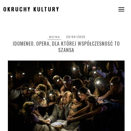
Skip
OKRUCHY KULTURY
to
content
29/09/2025
MUZYKA
IDOMENEO. OPERA, DLA KTÓREJ WSPÓŁCZESNOŚĆ TO
SZANSA