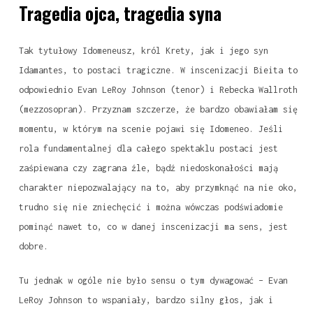
Tragedia ojca, tragedia syna
Tak tytułowy Idomeneusz, król Krety, jak i jego syn
Idamantes, to postaci tragiczne. W inscenizacji Bieita to
odpowiednio Evan LeRoy Johnson (tenor) i Rebecka Wallroth
(mezzosopran). Przyznam szczerze, że bardzo obawiałam się
momentu, w którym na scenie pojawi się Idomeneo. Jeśli
rola fundamentalnej dla całego spektaklu postaci jest
zaśpiewana czy zagrana źle, bądź niedoskonałości mają
charakter niepozwalający na to, aby przymknąć na nie oko,
trudno się nie zniechęcić i można wówczas podświadomie
pominąć nawet to, co w danej inscenizacji ma sens, jest
dobre.
Tu jednak w ogóle nie było sensu o tym dywagować – Evan
LeRoy Johnson to wspaniały, bardzo silny głos, jak i