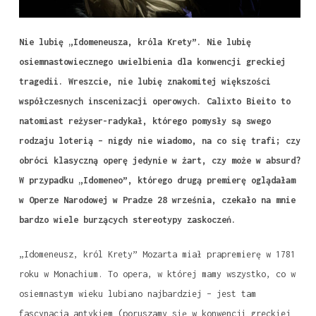
Nie lubię „Idomeneusza, króla Krety”. Nie lubię
osiemnastowiecznego uwielbienia dla konwencji greckiej
tragedii. Wreszcie, nie lubię znakomitej większości
współczesnych inscenizacji operowych. Calixto Bieito to
natomiast reżyser-radykał, którego pomysły są swego
rodzaju loterią – nigdy nie wiadomo, na co się trafi; czy
obróci klasyczną operę jedynie w żart, czy może w absurd?
W przypadku „Idomeneo”, którego drugą premierę oglądałam
w Operze Narodowej w Pradze 28 września, czekało na mnie
bardzo wiele burzących stereotypy zaskoczeń.
„Idomeneusz, król Krety” Mozarta miał prapremierę w 1781
roku w Monachium. To opera, w której mamy wszystko, co w
osiemnastym wieku lubiano najbardziej – jest tam
fascynacja antykiem (poruszamy się w konwencji greckiej