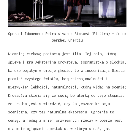
Opera I Idomeneo: Petra Alvarez Šimková (Elettra) – foto:
Serghei Gherciu
Niemniej ciekawą postacią jest Ilia. Jej rola, którą
śpiewa i gra Jekatěrina Krovatěva, sopranistka o słodkim,
bardzo bogatym w emocje głosie, to w inscenizacji Bieita
promień czystego światła, bezpretensjonalności i
niezwykłej lekkości, naturalności, którą widać na scenie;
Krovatěva skleja się ze swoją bohaterką do tego stopnia,
że trudno jest stwierdzić, czy to jeszcze kreacja
sceniczna, czy też naturalna ekspresja. Ogromnie to
cenię, a jedną z mniej przyjemnych rzeczy w operze jest
dla mnie oglądanie spektaklu, w którym widać, jak