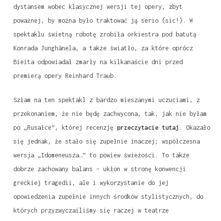
dystansem wobec klasycznej wersji tej opery, zbyt
poważnej, by można było traktować ją serio (sic!). W
spektaklu świetną robotę zrobiła orkiestra pod batutą
Konrada Junghänela, a także światło, za które oprócz
Bieita odpowiadał zmarły na kilkanaście dni przed
premierą opery Reinhard Traub.
Szłam na ten spektakl z bardzo mieszanymi uczuciami, z
przekonaniem, że nie będę zachwycona, tak, jak nie byłam
po „Rusałce”, której recenzję
przeczytacie tutaj
. Okazało
się jednak, że stało się zupełnie inaczej; współczesna
wersja „Idomeneusza…” to powiew świeżości. To także
dobrze zachowany balans – ukłon w stronę konwencji
greckiej tragedii, ale i wykorzystanie do jej
opowiedzenia zupełnie innych środków stylistycznych, do
których przyzwyczailiśmy się raczej w teatrze