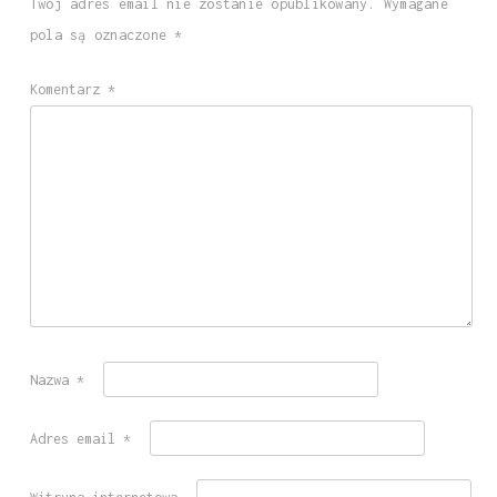
Twój adres email nie zostanie opublikowany.
Wymagane
pola są oznaczone
*
Komentarz
*
Nazwa
*
Adres email
*