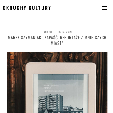
Skip
OKRUCHY KULTURY
to
content
14/12/2021
KSIĄŻKI
MAREK SZYMANIAK „ZAPAŚĆ. REPORTAŻE Z MNIEJSZYCH
MIAST”