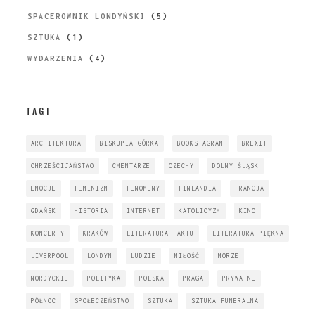
SPACEROWNIK LONDYŃSKI
(5)
SZTUKA
(1)
WYDARZENIA
(4)
TAGI
ARCHITEKTURA
BISKUPIA GÓRKA
BOOKSTAGRAM
BREXIT
CHRZEŚCIJAŃSTWO
CMENTARZE
CZECHY
DOLNY ŚLĄSK
EMOCJE
FEMINIZM
FENOMENY
FINLANDIA
FRANCJA
GDAŃSK
HISTORIA
INTERNET
KATOLICYZM
KINO
KONCERTY
KRAKÓW
LITERATURA FAKTU
LITERATURA PIĘKNA
LIVERPOOL
LONDYN
LUDZIE
MIŁOŚĆ
MORZE
NORDYCKIE
POLITYKA
POLSKA
PRAGA
PRYWATNE
PÓŁNOC
SPOŁECZEŃSTWO
SZTUKA
SZTUKA FUNERALNA