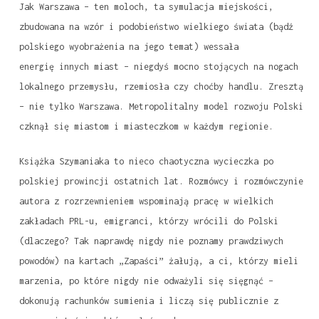
Jak Warszawa – ten moloch, ta symulacja miejskości,
zbudowana na wzór i podobieństwo wielkiego świata (bądź
polskiego wyobrażenia na jego temat) wessała
energię innych miast – niegdyś mocno stojących na nogach
lokalnego przemysłu, rzemiosła czy choćby handlu. Zresztą
– nie tylko Warszawa. Metropolitalny model rozwoju Polski
czknął się miastom i miasteczkom w każdym regionie.
Książka Szymaniaka to nieco chaotyczna wycieczka po
polskiej prowincji ostatnich lat. Rozmówcy i rozmówczynie
autora z rozrzewnieniem wspominają pracę w wielkich
zakładach PRL-u, emigranci, którzy wrócili do Polski
(dlaczego? Tak naprawdę nigdy nie poznamy prawdziwych
powodów) na kartach „Zapaści” żałują, a ci, którzy mieli
marzenia, po które nigdy nie odważyli się sięgnąć –
dokonują rachunków sumienia i liczą się publicznie z