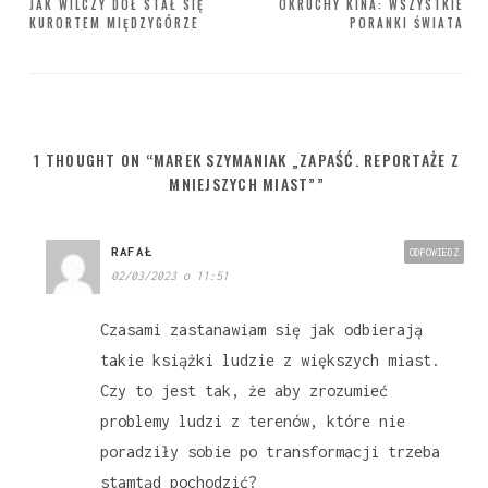
Nawigacja
JAK WILCZY DÓŁ STAŁ SIĘ
OKRUCHY KINA: WSZYSTKIE
KURORTEM MIĘDZYGÓRZE
PORANKI ŚWIATA
wpisu
1 THOUGHT ON “MAREK SZYMANIAK „ZAPAŚĆ. REPORTAŻE Z
MNIEJSZYCH MIAST””
RAFAŁ
ODPOWIEDZ
02/03/2023 o 11:51
Czasami zastanawiam się jak odbierają
takie książki ludzie z większych miast.
Czy to jest tak, że aby zrozumieć
problemy ludzi z terenów, które nie
poradziły sobie po transformacji trzeba
stamtąd pochodzić?