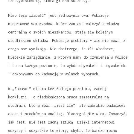
rzeczywistością, która głośno skrzeczy.
Mimo tego „Zapaść” jest jednowymiarowa. Pokazuje
nieprawość samorządów, które zamiast walczyć z władzą
centralną o swoich mieszkańców, stają się kolejnym
siedliskiem układów. Pokazuje problemy – ale nie mówi, z
czego one wynikają. Nie dostrzega, że źli włodarze,
kiepskie zarządzanie, z którym mamy do czynienia w Polsce
i to na każdym poziomie, to wybór obywateli i obywatelek
– dokonywany co kadencję w wolnych wyborach.
W „Zapaści” nie ma też żadnego przełomu, żadnej
konkluzji. To niedokończona praca semestralna na
studiach, która mówi: „jest źle”, ale zabrakło badaczowi
czasu i środków na analizę. Dlaczego? Nie wiem. Zobaczyć,
jak jest, nie jest żadną sztuką. Dzięki internetowi
wszyscy i wszystkie to wiemy, chyba, że bardzo mocno