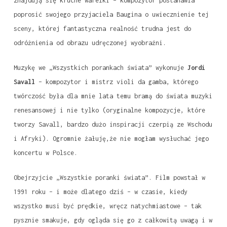
znajdują się kruche wafelki – kompozytor postanawia
poprosić swojego przyjaciela Baugina o uwiecznienie tej
sceny, której fantastyczna realność trudna jest do
odróżnienia od obrazu udręczonej wyobraźni.
Muzykę we „Wszystkich porankach świata” wykonuje
Jordi
Savall
– kompozytor i mistrz violi da gamba, którego
twórczość była dla mnie lata temu bramą do świata muzyki
renesansowej i nie tylko (oryginalne kompozycje, które
tworzy Savall, bardzo dużo inspiracji czerpią ze Wschodu
i Afryki). Ogromnie żałuję,że nie mogłam wysłuchać jego
koncertu w Polsce.
Obejrzyjcie „Wszystkie poranki świata”. Film powstał w
1991 roku – i może dlatego dziś – w czasie, kiedy
wszystko musi być prędkie, wręcz natychmiastowe – tak
pysznie smakuje, gdy ogląda się go z całkowitą uwagą i w