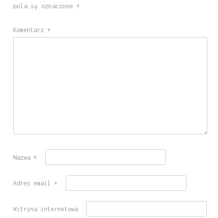
pola są oznaczone
*
Komentarz
*
Nazwa
*
Adres email
*
Witryna internetowa