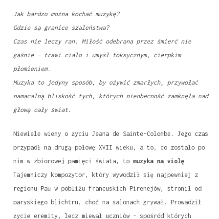
Jak bardzo można kochać muzykę?
Gdzie są granice szaleństwa?
Czas nie leczy ran. Miłość odebrana przez śmierć nie
gaśnie – trawi ciało i umysł toksycznym, cierpkim
płomieniem.
Muzyka to jedyny sposób, by ożywić zmarłych, przywołać
namacalną bliskość tych, których nieobecność zamknęła nad
głową cały świat.
Niewiele wiemy o życiu Jeana de Sainte-Colombe. Jego czas
przypadł na drugą połowę XVII wieku, a to, co zostało po
nim w zbiorowej pamięci świata, to
muzyka na violę
.
Tajemniczy kompozytor, który wywodził się najpewniej z
regionu Pau w pobliżu francuskich Pirenejów, stronił od
paryskiego blichtru, choć na salonach grywał. Prowadził
życie eremity, lecz miewał uczniów – spośród których