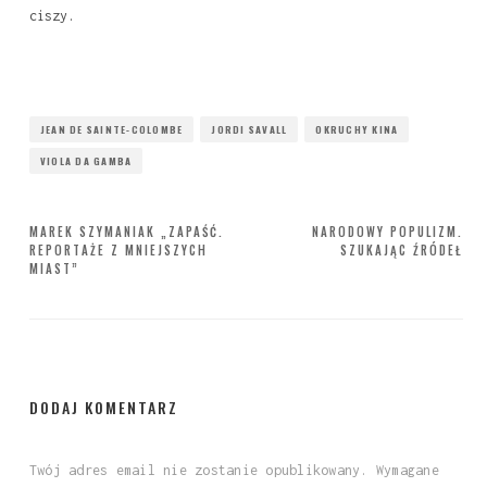
ciszy.
JEAN DE SAINTE-COLOMBE
JORDI SAVALL
OKRUCHY KINA
VIOLA DA GAMBA
Nawigacja
MAREK SZYMANIAK „ZAPAŚĆ.
NARODOWY POPULIZM.
REPORTAŻE Z MNIEJSZYCH
SZUKAJĄC ŹRÓDEŁ
wpisu
MIAST”
DODAJ KOMENTARZ
Twój adres email nie zostanie opublikowany.
Wymagane