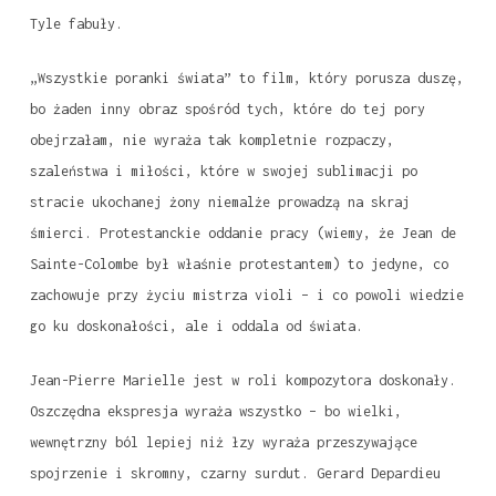
Tyle fabuły.
„Wszystkie poranki świata” to film, który porusza duszę,
bo żaden inny obraz spośród tych, które do tej pory
obejrzałam, nie wyraża tak kompletnie rozpaczy,
szaleństwa i miłości, które w swojej sublimacji po
stracie ukochanej żony niemalże prowadzą na skraj
śmierci. Protestanckie oddanie pracy (wiemy, że Jean de
Sainte-Colombe był właśnie protestantem) to jedyne, co
zachowuje przy życiu mistrza violi – i co powoli wiedzie
go ku doskonałości, ale i oddala od świata.
Jean-Pierre Marielle jest w roli kompozytora doskonały.
Oszczędna ekspresja wyraża wszystko – bo wielki,
wewnętrzny ból lepiej niż łzy wyraża przeszywające
spojrzenie i skromny, czarny surdut. Gerard Depardieu