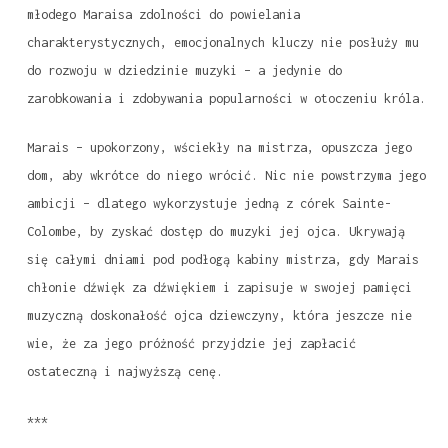
młodego Maraisa zdolności do powielania
charakterystycznych, emocjonalnych kluczy nie posłuży mu
do rozwoju w dziedzinie muzyki – a jedynie do
zarobkowania i zdobywania popularności w otoczeniu króla.
Marais – upokorzony, wściekły na mistrza, opuszcza jego
dom, aby wkrótce do niego wrócić. Nic nie powstrzyma jego
ambicji – dlatego wykorzystuje jedną z córek Sainte-
Colombe, by zyskać dostęp do muzyki jej ojca. Ukrywają
się całymi dniami pod podłogą kabiny mistrza, gdy Marais
chłonie dźwięk za dźwiękiem i zapisuje w swojej pamięci
muzyczną doskonałość ojca dziewczyny, która jeszcze nie
wie, że za jego próżność przyjdzie jej zapłacić
ostateczną i najwyższą cenę.
***