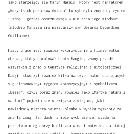
jako starzejący się Marin Marais, który jest narratorem
„Wszystkich poranków świata” to sybaryta zmęczony życiem
i sobą – gdzieś pobrzmiewają w nim echa jego młodości
(młodego Maraisa gra najstarszy syn Gerarda Depardieu,
Guillaume).
Fascynujące jest również wykorzystanie w filmie wątku
obrazu, który namalował Lubin Baugin, znany przede
wszystkim z prac o tematyce religijnej i mitologicznej.
Baugin stworzył również kilka martwych natur cechujących
się niesamowitym rygorem kompozycyjnym i symbolizmem.
„Deser”, czyli obraz znany również jako „Martwa natura z
waflami” pojawia się w związku z wizjami, jakie
nawiedzają mistrza Sainte-Colombe w wyniku tęsknoty za
zmarłą żoną. Jej duch, a może wyobrażenie, siada na
przeciwko niego przy kieliszku wina i paterze, na której