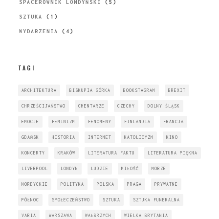
SPACEROWNIK LONDYŃSKI
(5)
SZTUKA
(1)
WYDARZENIA
(4)
TAGI
ARCHITEKTURA
BISKUPIA GÓRKA
BOOKSTAGRAM
BREXIT
CHRZEŚCIJAŃSTWO
CMENTARZE
CZECHY
DOLNY ŚLĄSK
EMOCJE
FEMINIZM
FENOMENY
FINLANDIA
FRANCJA
GDAŃSK
HISTORIA
INTERNET
KATOLICYZM
KINO
KONCERTY
KRAKÓW
LITERATURA FAKTU
LITERATURA PIĘKNA
LIVERPOOL
LONDYN
LUDZIE
MIŁOŚĆ
MORZE
NORDYCKIE
POLITYKA
POLSKA
PRAGA
PRYWATNE
PÓŁNOC
SPOŁECZEŃSTWO
SZTUKA
SZTUKA FUNERALNA
VARIA
WARSZAWA
WAŁBRZYCH
WIELKA BRYTANIA