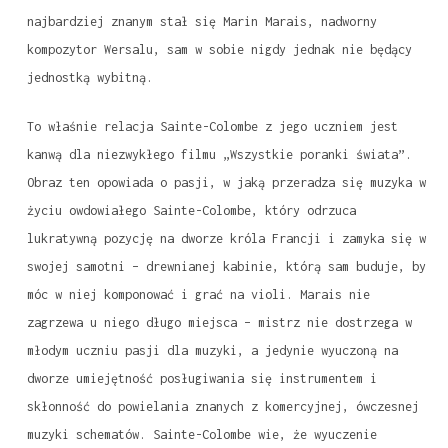
najbardziej znanym stał się Marin Marais, nadworny
kompozytor Wersalu, sam w sobie nigdy jednak nie będący
jednostką wybitną.
To właśnie relacja Sainte-Colombe z jego uczniem jest
kanwą dla niezwykłego filmu „Wszystkie poranki świata”.
Obraz ten opowiada o pasji, w jaką przeradza się muzyka w
życiu owdowiałego Sainte-Colombe, który odrzuca
lukratywną pozycję na dworze króla Francji i zamyka się w
swojej samotni – drewnianej kabinie, którą sam buduje, by
móc w niej komponować i grać na violi. Marais nie
zagrzewa u niego długo miejsca – mistrz nie dostrzega w
młodym uczniu pasji dla muzyki, a jedynie wyuczoną na
dworze umiejętność posługiwania się instrumentem i
skłonność do powielania znanych z komercyjnej, ówczesnej
muzyki schematów. Sainte-Colombe wie, że wyuczenie