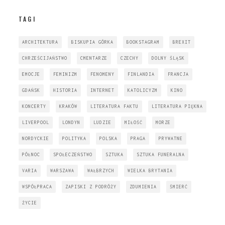
TAGI
ARCHITEKTURA
BISKUPIA GÓRKA
BOOKSTAGRAM
BREXIT
CHRZEŚCIJAŃSTWO
CMENTARZE
CZECHY
DOLNY ŚLĄSK
EMOCJE
FEMINIZM
FENOMENY
FINLANDIA
FRANCJA
GDAŃSK
HISTORIA
INTERNET
KATOLICYZM
KINO
KONCERTY
KRAKÓW
LITERATURA FAKTU
LITERATURA PIĘKNA
LIVERPOOL
LONDYN
LUDZIE
MIŁOŚĆ
MORZE
NORDYCKIE
POLITYKA
POLSKA
PRAGA
PRYWATNE
PÓŁNOC
SPOŁECZEŃSTWO
SZTUKA
SZTUKA FUNERALNA
VARIA
WARSZAWA
WAŁBRZYCH
WIELKA BRYTANIA
WSPÓŁPRACA
ZAPISKI Z PODRÓŻY
ZDUMIENIA
ŚMIERĆ
ŻYCIE