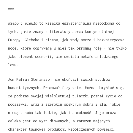
***
Niebo i piekło
to książka egzystencjalna niepodobna do
tych, jakie znamy z literatury serca kontynentalnej
Europy. Głęboka i ciemna, jak wody morza i bezksiężycowe
noce, które odgrywają w niej tak ogromną rolę – nie tylko
jako element scenerii, ale swoista metafora ludzkiego
losu.
Jón Kalman Stefánsson nie ukończył swoich studiów
humanistycznych. Pracował fizycznie. Można domyślać się,
że podczas swojej wieloletniej tułaczki poznał życie od
podszewki, wraz z szerokim spektrum dobra i zła, jakie
niosą z sobą tak ludzie, jak i samotność. Jego proza
daleka jest od wystudiowanych, a zarazem mających
charakter taśmowej produkcji współczesnych powieści,