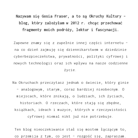
Nazywam się Gosia Fraser, a to są Okruchy Kultury –
blog, który założyłam w 2012 r. chcąc przechować
fragmenty moich podróży, lektur i fascynacji.
Zapewne znamy się z zupełnie innej części internetu –
na co dzień zajmuję się dziennikarstwem w dziedzinie
cyberbezpieczeństwa, prywatności, polityki cyfrowej i
nowych technologii oraz ich wpływu na nasze codzienne
życie.
Na Okruchach przeczytasz jednak o świecie, który ginie
– analogowym, starym, coraz bardziej nieobecnym. O
miejscach, które znikają, o ludziach, ich życiach,
historiach. O rzeczach, które stają się zbędne,
książkach, ideach i muzyce, których w rzeczywistości
cyfrowej niemal nikt już nie potrzebuje.
Ten blog nieoczekiwanie stał się mostem łączącym to,
co przemija z tym, co jest – rozgość się, zapraszam.