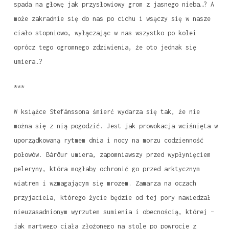
spada na głowę jak przysłowiowy grom z jasnego nieba…? A
może zakradnie się do nas po cichu i wsączy się w nasze
ciało stopniowo, wyłączając w nas wszystko po kolei
oprócz tego ogromnego zdziwienia, że oto jednak się
umiera…?
***
W książce Stefánssona śmierć wydarza się tak, że nie
można się z nią pogodzić. Jest jak prowokacja wciśnięta w
uporządkowaną rytmem dnia i nocy na morzu codzienność
połowów.
Bárður
umiera, zapomniawszy przed wypłynięciem
peleryny, która mogłaby ochronić go przed arktycznym
wiatrem i wzmagającym się mrozem. Zamarza na oczach
przyjaciela, którego życie będzie od tej pory nawiedzał
nieuzasadnionym wyrzutem sumienia i obecnością, której –
jak martwego ciała złożonego na stole po powrocie z