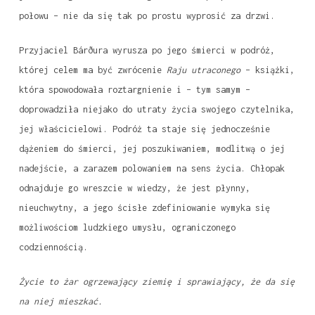
połowu – nie da się tak po prostu wyprosić za drzwi.
Przyjaciel
Bárður
a wyrusza po jego śmierci w podróż,
której celem ma być zwrócenie
Raju utraconego
– książki,
która spowodowała roztargnienie i – tym samym –
doprowadziła niejako do utraty życia swojego czytelnika,
jej właścicielowi. Podróż ta staje się jednocześnie
dążeniem do śmierci, jej poszukiwaniem, modlitwą o jej
nadejście, a zarazem polowaniem na sens życia. Chłopak
odnajduje go wreszcie w wiedzy, że jest płynny,
nieuchwytny, a jego ścisłe zdefiniowanie wymyka się
możliwościom ludzkiego umysłu, ograniczonego
codziennością.
Życie to żar ogrzewający ziemię i sprawiający, że da się
na niej mieszkać.