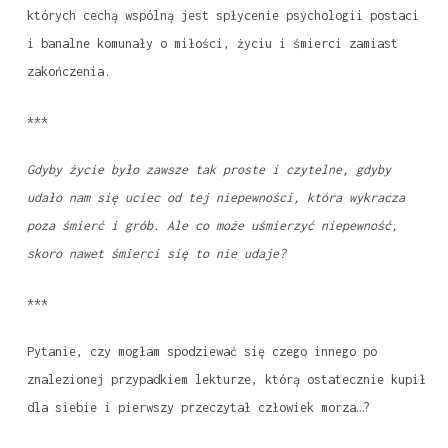
których cechą wspólną jest spłycenie psychologii postaci
i banalne komunały o miłości, życiu i śmierci zamiast
zakończenia.
***
Gdyby życie było zawsze tak proste i czytelne, gdyby
udało nam się uciec od tej niepewności, która wykracza
poza śmierć i grób. Ale co może uśmierzyć niepewność,
skoro nawet śmierci się to nie udaje?
***
Pytanie, czy mogłam spodziewać się czego innego po
znalezionej przypadkiem lekturze, którą ostatecznie kupił
dla siebie i pierwszy przeczytał człowiek morza…?