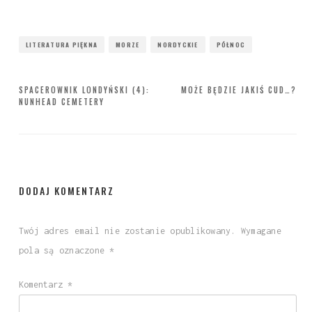
LITERATURA PIĘKNA
MORZE
NORDYCKIE
PÓŁNOC
Nawigacja
SPACEROWNIK LONDYŃSKI (4):
MOŻE BĘDZIE JAKIŚ CUD…?
NUNHEAD CEMETERY
wpisu
DODAJ KOMENTARZ
Twój adres email nie zostanie opublikowany.
Wymagane
pola są oznaczone
*
Komentarz
*