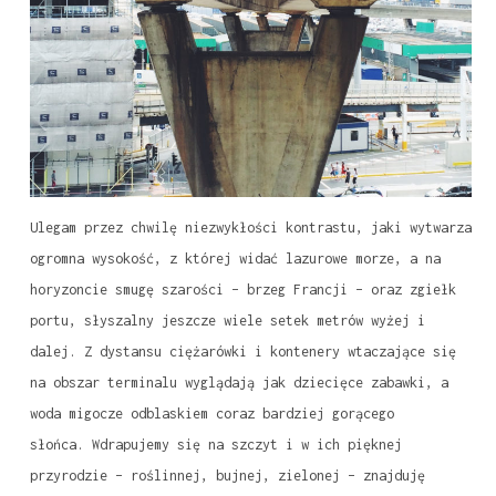
Ulegam przez chwilę niezwykłości kontrastu, jaki wytwarza
ogromna wysokość, z której widać lazurowe morze, a na
horyzoncie smugę szarości – brzeg Francji – oraz zgiełk
portu, słyszalny jeszcze wiele setek metrów wyżej i
dalej. Z dystansu ciężarówki i kontenery wtaczające się
na obszar terminalu wyglądają jak dziecięce zabawki, a
woda migocze odblaskiem coraz bardziej gorącego
słońca. Wdrapujemy się na szczyt i w ich pięknej
przyrodzie – roślinnej, bujnej, zielonej – znajduję