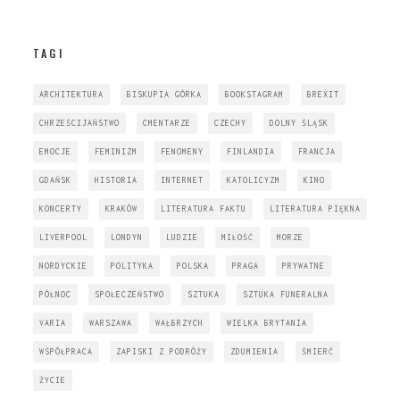
TAGI
ARCHITEKTURA
BISKUPIA GÓRKA
BOOKSTAGRAM
BREXIT
CHRZEŚCIJAŃSTWO
CMENTARZE
CZECHY
DOLNY ŚLĄSK
EMOCJE
FEMINIZM
FENOMENY
FINLANDIA
FRANCJA
GDAŃSK
HISTORIA
INTERNET
KATOLICYZM
KINO
KONCERTY
KRAKÓW
LITERATURA FAKTU
LITERATURA PIĘKNA
LIVERPOOL
LONDYN
LUDZIE
MIŁOŚĆ
MORZE
NORDYCKIE
POLITYKA
POLSKA
PRAGA
PRYWATNE
PÓŁNOC
SPOŁECZEŃSTWO
SZTUKA
SZTUKA FUNERALNA
VARIA
WARSZAWA
WAŁBRZYCH
WIELKA BRYTANIA
WSPÓŁPRACA
ZAPISKI Z PODRÓŻY
ZDUMIENIA
ŚMIERĆ
ŻYCIE