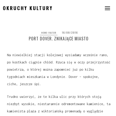
Skip
OKRUCHY KULTURY
to
content
16/08/2016
HOMO VIATOR
PORT DOVER. ZNIKAJĄCE MIASTO
Na niewielkiej stacji kolejowej wysiadamy wcześnie rano,
po kostkach ciągnie chłód. Rzuca się w oczy przejrzystość
powietrza, o której można zapomnieć już po kilku
tygodniach mieszkania w Londynie. Dover – spokojne,
ciche, jeszcze śpi.
Trudno uwierzyć, że te kilka ulic przy których stoją
niezbyt wysokie, niestarannie odremontowane kamienice, ta
kamienista plaża z wiktoriańską promenadą o wyglądzie