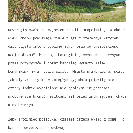
Dover głosowało za wyjściem z Unii Europejskiej. W oknach
wielu domów powiewają białe flagi z czerwonym krzyżem,
dziś często interpretowane jako „przejaw angielskiego
nacjonalizmu”. Miasto, które ginie, pożerane sukcesywnie
przez przybyszów i coraz bardziej wytarty szlak
komunikacyjny z resztą świata. Miasto przybrzeżne, gdzie
jak słyszę – tylko w ubiegłym tygodniu pojawiły się
cztery łodzie wypełnione nielegalnymi imigrantami –
próbuje się bronić resztkami sił przed zniknięciem, chyba
nieuchronnym.
Żeby zrozumieć politykę, czasami trzeba wyjść z domu. To
bardzo poszerza perspektywę.