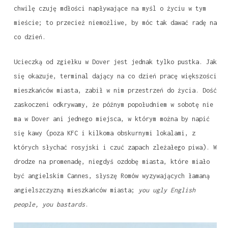
chwilę czuję mdłości napływające na myśl o życiu w tym
mieście; to przecież niemożliwe, by móc tak dawać radę na
co dzień.
Ucieczką od zgiełku w Dover jest jednak tylko pustka. Jak
się okazuje, terminal dający na co dzień pracę większości
mieszkańców miasta, zabił w nim przestrzeń do życia. Dość
zaskoczeni odkrywamy, że późnym popołudniem w sobotę nie
ma w Dover ani jednego miejsca, w którym można by napić
się kawy (poza KFC i kilkoma obskurnymi lokalami, z
których słychać rosyjski i czuć zapach zleżałego piwa). W
drodze na promenadę, niegdyś ozdobę miasta, które miało
być angielskim Cannes, słyszę Romów wyzywających łamaną
angielszczyzną mieszkańców miasta;
you ugly English
people, you bastards
.