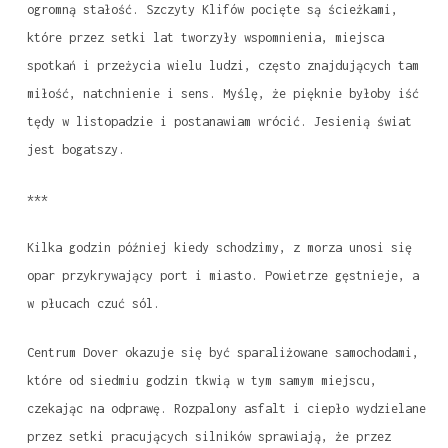
ogromną stałość. Szczyty Klifów pocięte są ścieżkami,
które przez setki lat tworzyły wspomnienia, miejsca
spotkań i przeżycia wielu ludzi, często znajdujących tam
miłość, natchnienie i sens. Myślę, że pięknie byłoby iść
tędy w listopadzie i postanawiam wrócić. Jesienią świat
jest bogatszy.
***
Kilka godzin później kiedy schodzimy, z morza unosi się
opar przykrywający port i miasto. Powietrze gęstnieje, a
w płucach czuć sól.
Centrum Dover okazuje się być sparaliżowane samochodami,
które od siedmiu godzin tkwią w tym samym miejscu,
czekając na odprawę. Rozpalony asfalt i ciepło wydzielane
przez setki pracujących silników sprawiają, że przez