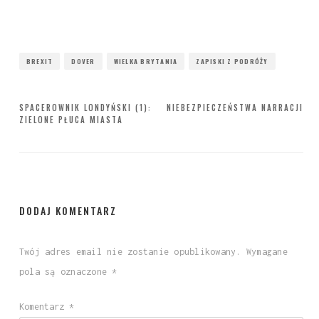
BREXIT
DOVER
WIELKA BRYTANIA
ZAPISKI Z PODRÓŻY
Nawigacja
SPACEROWNIK LONDYŃSKI (1):
NIEBEZPIECZEŃSTWA NARRACJI
ZIELONE PŁUCA MIASTA
wpisu
DODAJ KOMENTARZ
Twój adres email nie zostanie opublikowany.
Wymagane
pola są oznaczone
*
Komentarz
*