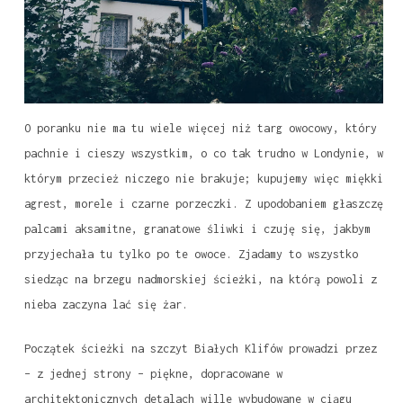
O poranku nie ma tu wiele więcej niż targ owocowy, który
pachnie i cieszy wszystkim, o co tak trudno w Londynie, w
którym przecież niczego nie brakuje; kupujemy więc miękki
agrest, morele i czarne porzeczki. Z upodobaniem głaszczę
palcami aksamitne, granatowe śliwki i czuję się, jakbym
przyjechała tu tylko po te owoce. Zjadamy to wszystko
siedząc na brzegu nadmorskiej ścieżki, na którą powoli z
nieba zaczyna lać się żar.
Początek ścieżki na szczyt Białych Klifów prowadzi przez
– z jednej strony – piękne, dopracowane w
architektonicznych detalach wille wybudowane w ciągu