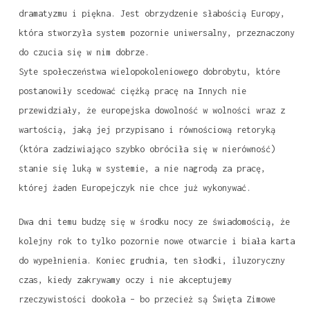
dramatyzmu i piękna. Jest obrzydzenie słabością Europy,
która stworzyła system pozornie uniwersalny, przeznaczony
do czucia się w nim dobrze.
Syte społeczeństwa wielopokoleniowego dobrobytu, które
postanowiły scedować ciężką pracę na Innych nie
przewidziały, że europejska dowolność w wolności wraz z
wartością, jaką jej przypisano i równościową retoryką
(która zadziwiająco szybko obróciła się w nierówność)
stanie się luką w systemie, a nie nagrodą za pracę,
której żaden Europejczyk nie chce już wykonywać.
Dwa dni temu budzę się w środku nocy ze świadomością, że
kolejny rok to tylko pozornie nowe otwarcie i biała karta
do wypełnienia. Koniec grudnia, ten słodki, iluzoryczny
czas, kiedy zakrywamy oczy i nie akceptujemy
rzeczywistości dookoła – bo przecież są Święta Zimowe