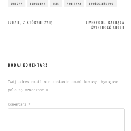
EUROPA
FENOMENY
ISIS
POLITYKA
SPOŁECZEŃSTWO
Nawigacja
LUDZIE, Z KTÓRYMI ŻYJĘ
LIVERPOOL. GASNĄCA
ŚWIETNOŚĆ ANGLII
wpisu
DODAJ KOMENTARZ
Twój adres email nie zostanie opublikowany.
Wymagane
pola są oznaczone
*
Komentarz
*