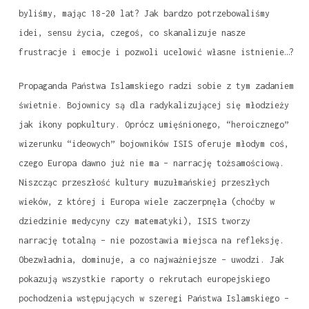
byliśmy, mając 18-20 lat? Jak bardzo potrzebowaliśmy
idei, sensu życia, czegoś, co skanalizuje nasze
frustracje i emocje i pozwoli ucelowić własne istnienie…?
Propaganda Państwa Islamskiego radzi sobie z tym zadaniem
świetnie. Bojownicy są dla radykalizującej się młodzieży
jak ikony popkultury. Oprócz umięśnionego, “heroicznego”
wizerunku “ideowych” bojowników ISIS oferuje młodym coś,
czego Europa dawno już nie ma – narrację tożsamościową.
Niszcząc przeszłość kultury muzułmańskiej przeszłych
wieków, z której i Europa wiele zaczerpnęła (choćby w
dziedzinie medycyny czy matematyki), ISIS tworzy
narrację totalną – nie pozostawia miejsca na refleksję.
Obezwładnia, dominuje, a co najważniejsze – uwodzi. Jak
pokazują wszystkie raporty o rekrutach europejskiego
pochodzenia wstępujących w szeregi Państwa Islamskiego –