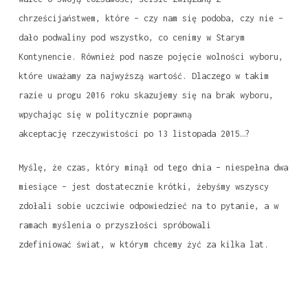
chrześcijaństwem, które – czy nam się podoba, czy nie –
dało podwaliny pod wszystko, co cenimy w Starym
Kontynencie. Również pod nasze pojęcie wolności wyboru,
które uważamy za najwyższą wartość. Dlaczego w takim
razie u progu 2016 roku skazujemy się na brak wyboru,
wpychając się w politycznie poprawną
akceptację rzeczywistości po 13 listopada 2015…?
Myślę, że czas, który minął od tego dnia – niespełna dwa
miesiące – jest dostatecznie krótki, żebyśmy wszyscy
zdołali sobie uczciwie odpowiedzieć na to pytanie, a w
ramach myślenia o przyszłości spróbowali
zdefiniować świat, w którym chcemy żyć za kilka lat.