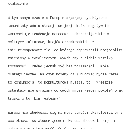
skutecznie.
W tym samym czasie w Europie słyszymy dydaktyczne
komunikaty administracji unijnej, która negatywnie
wartościuje tendencje narodowe i chrześcijańskie w
polityce kulturowej krajów członkowskich. W
imię rekompensaty zła, do którego doprowadził nacjonalizm
zmieniony w totalitaryzm, wywabiamy z siebie wszelką
tożsamość. Trudno jednak żyć bez tożsamości – może
dlatego jedyne, na czym możemy dziś budować bycie razem
to konsumpcja, to popkulturowa miazga, to – wreszcie –
ostentacyjnie wyrażany od dwóch mniej więcej pokoleń brak
troski o to, kim jesteśmy?
Europa nie zbudowała się na neutralności aksjologicznej i
obojętności światopoglądowej. Europa zbudowała się na
walce o swoją tożsamość, ściśle związaną z