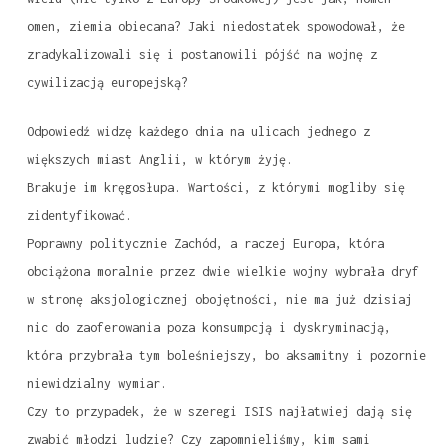
omen, ziemia obiecana? Jaki niedostatek spowodował, że
zradykalizowali się i postanowili pójść na wojnę z
cywilizacją europejską?
Odpowiedź widzę każdego dnia na ulicach jednego z
większych miast Anglii, w którym żyję.
Brakuje im kręgosłupa. Wartości, z którymi mogliby się
zidentyfikować.
Poprawny politycznie Zachód, a raczej Europa, która
obciążona moralnie przez dwie wielkie wojny wybrała dryf
w stronę aksjologicznej obojętności, nie ma już dzisiaj
nic do zaoferowania poza konsumpcją i dyskryminacją,
która przybrała tym boleśniejszy, bo aksamitny i pozornie
niewidzialny wymiar.
Czy to przypadek, że w szeregi ISIS najłatwiej dają się
zwabić młodzi ludzie? Czy zapomnieliśmy, kim sami