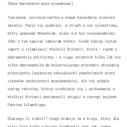
(Boże Narodzenie może prowokować).
Tymczasem, pierwsza kartka w nowym kalendarzu niewiele
zmienia. Paryż się wydarzył, a strach w noc sylwestrową,
który opanował Monachium, wcale nie był nieuzasadniony.
Żeby o tym napisać nabieram ochoty, kiedy kończę czytać
raport o islamizacji Wielkiej Brytanii, która – razem z
poprawnością polityczną – w ciągu ostatnich kilku lat nie
tylko doprowadziła do bulwersującego procederu ukrywania
przestępstw (zwłaszcza seksualnych) popełnianych przez
członków społeczności muzułmańskiej, ale też wydała
szereg rekrutów, którzy urodziwszy się i wychowawszy w
Wielkiej Brytanii postanowili wstąpić w szeregi bojówek
Państwa Islamskiego.
Dlaczego to zrobili? Czego brakuje im w kraju, który dla
wielu (nie tylko z Europy Środkowej) jest jak, nomen