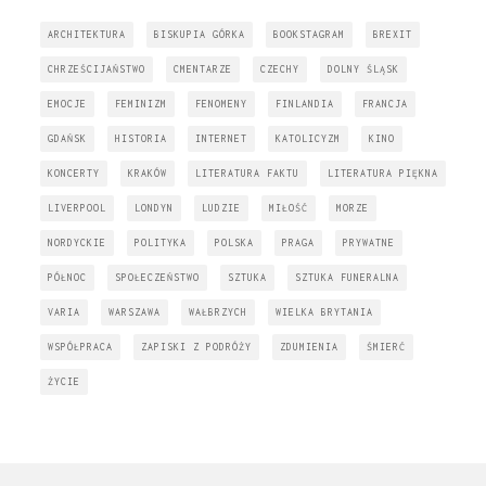
ARCHITEKTURA
BISKUPIA GÓRKA
BOOKSTAGRAM
BREXIT
CHRZEŚCIJAŃSTWO
CMENTARZE
CZECHY
DOLNY ŚLĄSK
EMOCJE
FEMINIZM
FENOMENY
FINLANDIA
FRANCJA
GDAŃSK
HISTORIA
INTERNET
KATOLICYZM
KINO
KONCERTY
KRAKÓW
LITERATURA FAKTU
LITERATURA PIĘKNA
LIVERPOOL
LONDYN
LUDZIE
MIŁOŚĆ
MORZE
NORDYCKIE
POLITYKA
POLSKA
PRAGA
PRYWATNE
PÓŁNOC
SPOŁECZEŃSTWO
SZTUKA
SZTUKA FUNERALNA
VARIA
WARSZAWA
WAŁBRZYCH
WIELKA BRYTANIA
WSPÓŁPRACA
ZAPISKI Z PODRÓŻY
ZDUMIENIA
ŚMIERĆ
ŻYCIE