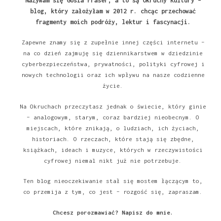
Nazywam się Gosia Fraser, a to są Okruchy Kultury –
blog, który założyłam w 2012 r. chcąc przechować
fragmenty moich podróży, lektur i fascynacji.
Zapewne znamy się z zupełnie innej części internetu –
na co dzień zajmuję się dziennikarstwem w dziedzinie
cyberbezpieczeństwa, prywatności, polityki cyfrowej i
nowych technologii oraz ich wpływu na nasze codzienne
życie.
Na Okruchach przeczytasz jednak o świecie, który ginie
– analogowym, starym, coraz bardziej nieobecnym. O
miejscach, które znikają, o ludziach, ich życiach,
historiach. O rzeczach, które stają się zbędne,
książkach, ideach i muzyce, których w rzeczywistości
cyfrowej niemal nikt już nie potrzebuje.
Ten blog nieoczekiwanie stał się mostem łączącym to,
co przemija z tym, co jest – rozgość się, zapraszam.
Chcesz porozmawiać?
Napisz do mnie
.