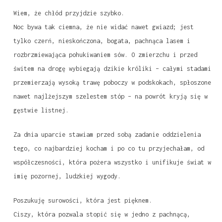
Wiem, że chłód przyjdzie szybko.
Noc bywa tak ciemna, że nie widać nawet gwiazd; jest
tylko czerń, nieskończona, bogata, pachnąca lasem i
rozbrzmiewająca pohukiwaniem sów. O zmierzchu i przed
świtem na drogę wybiegają dzikie króliki – całymi stadami
przemierzają wysoką trawę poboczy w podskokach, spłoszone
nawet najlżejszym szelestem stóp – na powrót kryją się w
gęstwie listnej.
Za dnia uparcie stawiam przed sobą zadanie oddzielenia
tego, co najbardziej kocham i po co tu przyjechałam, od
współczesności, która pożera wszystko i unifikuje świat w
imię pozornej, ludzkiej wygody.
Poszukuję surowości, która jest pięknem.
Ciszy, która pozwala stopić się w jedno z pachnącą,