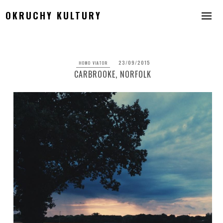
Skip
OKRUCHY KULTURY
to
content
23/09/2015
HOMO VIATOR
CARBROOKE, NORFOLK