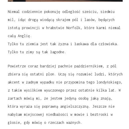
Niemal codziennie pokonuję odległość sześciu, siedmiu
mil, idąc drogą wiodącą skrajem pól i lasów, będących
istotą prowincji w hrabstwie Norfolk, które karmi niemal
całą Anglię.
Tylko tu ziemia jest tak żyzna i łaskawa dla człowieka.
Tylko tu zimy są tak łagodne.
Powietrze coraz bardziej pachnie październikiem, z pól
zbiera się ostatni plon. Uczę się rozumieć ludzi, których
akcent w żadnym wypadku nie przypomina tego londyńskiego,
z takim wysiłkiem wyuczonego przez ostatnie kilka lat. W
żartach mówią mi, że jestem jedyną osobą jaką znają,
która wyraża się poprawną angielszczyzną. Jeszcze nie
nabyłam miejscowej niedbałości w mowie i beztroski w
głosie, gdy mówię o rzeczach ważnych.