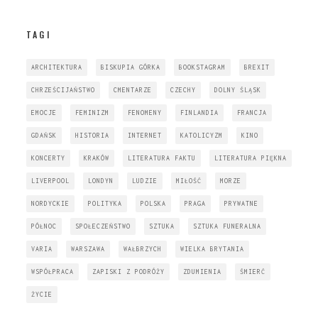
TAGI
ARCHITEKTURA
BISKUPIA GÓRKA
BOOKSTAGRAM
BREXIT
CHRZEŚCIJAŃSTWO
CMENTARZE
CZECHY
DOLNY ŚLĄSK
EMOCJE
FEMINIZM
FENOMENY
FINLANDIA
FRANCJA
GDAŃSK
HISTORIA
INTERNET
KATOLICYZM
KINO
KONCERTY
KRAKÓW
LITERATURA FAKTU
LITERATURA PIĘKNA
LIVERPOOL
LONDYN
LUDZIE
MIŁOŚĆ
MORZE
NORDYCKIE
POLITYKA
POLSKA
PRAGA
PRYWATNE
PÓŁNOC
SPOŁECZEŃSTWO
SZTUKA
SZTUKA FUNERALNA
VARIA
WARSZAWA
WAŁBRZYCH
WIELKA BRYTANIA
WSPÓŁPRACA
ZAPISKI Z PODRÓŻY
ZDUMIENIA
ŚMIERĆ
ŻYCIE