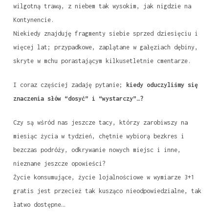
wilgotną trawą, z niebem tak wysokim, jak nigdzie na
Kontynencie.
Niekiedy znajduję fragmenty siebie sprzed dziesięciu i
więcej lat; przypadkowe, zaplątane w gałęziach dębiny,
skryte w mchu porastającym kilkusetletnie cmentarze.
I coraz częściej zadaję pytanie;
kiedy oduczyliśmy się
znaczenia słów “dosyć” i “wystarczy”…?
Czy są wśród nas jeszcze tacy, którzy zarobiwszy na
miesiąc życia w tydzień, chętnie wybiorą bezkres i
bezczas podróży, odkrywanie nowych miejsc i inne,
nieznane jeszcze opowieści?
Życie konsumujące, życie lojalnościowe w wymiarze 3+1
gratis jest przecież tak kusząco nieodpowiedzialne, tak
łatwo dostępne…