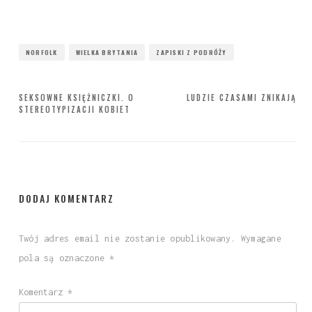
NORFOLK
WIELKA BRYTANIA
ZAPISKI Z PODRÓŻY
Nawigacja
SEKSOWNE KSIĘŻNICZKI. O
LUDZIE CZASAMI ZNIKAJĄ
STEREOTYPIZACJI KOBIET
wpisu
DODAJ KOMENTARZ
Twój adres email nie zostanie opublikowany.
Wymagane
pola są oznaczone
*
Komentarz
*