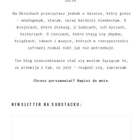
życie.
Na Okruchach przeczytasz jednak o świecie, który ginie
– analogowym, starym, coraz bardziej nieobecnym. O
miejscach, które znikają, o ludziach, ich życiach,
historiach. O rzeczach, które stają się zbędne,
książkach, ideach i muzyce, których w rzeczywistości
cyfrowej niemal nikt już nie potrzebuje.
Ten blog nieoczekiwanie stał się mostem łączącym to,
co przemija z tym, co jest – rozgość się, zapraszam.
Chcesz porozmawiać?
Napisz do mnie
.
NEWSLETTER NA SUBSTACKU: