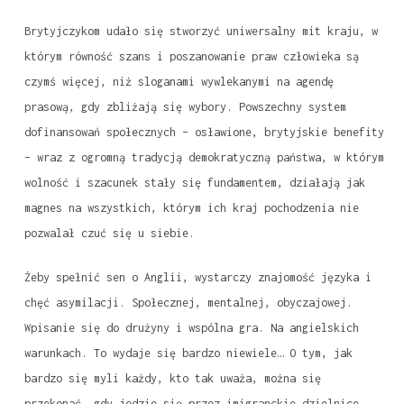
Brytyjczykom udało się stworzyć uniwersalny mit kraju, w
którym równość szans i poszanowanie praw człowieka są
czymś więcej, niż sloganami wywlekanymi na agendę
prasową, gdy zbliżają się wybory. Powszechny system
dofinansowań społecznych – osławione, brytyjskie benefity
– wraz z ogromną tradycją demokratyczną państwa, w którym
wolność i szacunek stały się fundamentem, działają jak
magnes na wszystkich, którym ich kraj pochodzenia nie
pozwalał czuć się u siebie.
Żeby spełnić sen o Anglii, wystarczy znajomość języka i
chęć asymilacji. Społecznej, mentalnej, obyczajowej.
Wpisanie się do drużyny i wspólna gra. Na angielskich
warunkach. To wydaje się bardzo niewiele… O tym, jak
bardzo się myli każdy, kto tak uważa, można się
przekonać, gdy jedzie się przez imigranckie dzielnice.