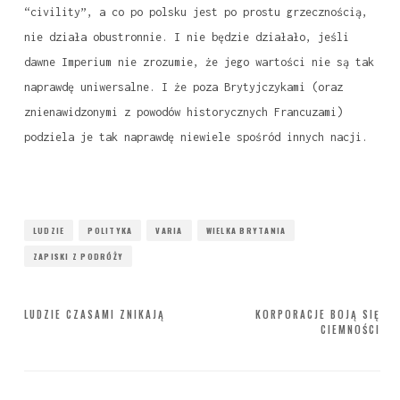
“civility”, a co po polsku jest po prostu grzecznością,
nie działa obustronnie. I nie będzie działało, jeśli
dawne Imperium nie zrozumie, że jego wartości nie są tak
naprawdę uniwersalne. I że poza Brytyjczykami (oraz
znienawidzonymi z powodów historycznych Francuzami)
podziela je tak naprawdę niewiele spośród innych nacji.
LUDZIE
POLITYKA
VARIA
WIELKA BRYTANIA
ZAPISKI Z PODRÓŻY
Nawigacja
LUDZIE CZASAMI ZNIKAJĄ
KORPORACJE BOJĄ SIĘ
CIEMNOŚCI
wpisu