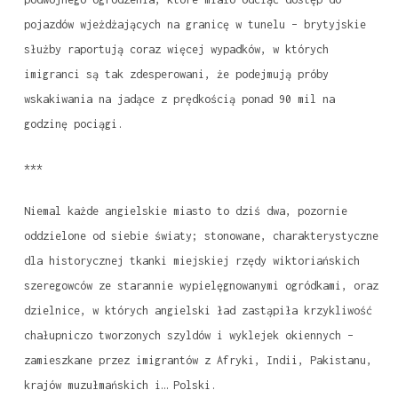
pojazdów wjeżdżających na granicę w tunelu – brytyjskie
służby raportują coraz więcej wypadków, w których
imigranci są tak zdesperowani, że podejmują próby
wskakiwania na jadące z prędkością ponad 90 mil na
godzinę pociągi.
***
Niemal każde angielskie miasto to dziś dwa, pozornie
oddzielone od siebie światy; stonowane, charakterystyczne
dla historycznej tkanki miejskiej rzędy wiktoriańskich
szeregowców ze starannie wypielęgnowanymi ogródkami, oraz
dzielnice, w których angielski ład zastąpiła krzykliwość
chałupniczo tworzonych szyldów i wyklejek okiennych –
zamieszkane przez imigrantów z Afryki, Indii, Pakistanu,
krajów muzułmańskich i… Polski.