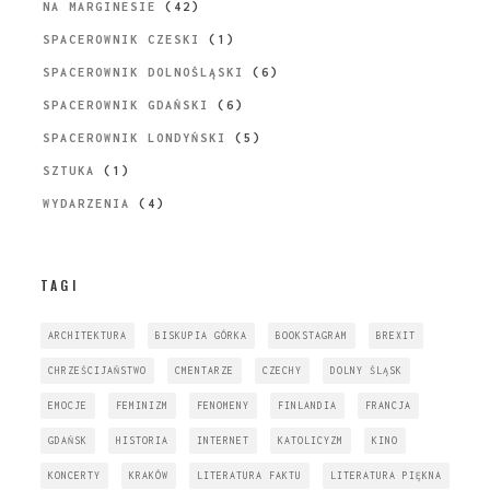
NA MARGINESIE
(42)
SPACEROWNIK CZESKI
(1)
SPACEROWNIK DOLNOŚLĄSKI
(6)
SPACEROWNIK GDAŃSKI
(6)
SPACEROWNIK LONDYŃSKI
(5)
SZTUKA
(1)
WYDARZENIA
(4)
TAGI
ARCHITEKTURA
BISKUPIA GÓRKA
BOOKSTAGRAM
BREXIT
CHRZEŚCIJAŃSTWO
CMENTARZE
CZECHY
DOLNY ŚLĄSK
EMOCJE
FEMINIZM
FENOMENY
FINLANDIA
FRANCJA
GDAŃSK
HISTORIA
INTERNET
KATOLICYZM
KINO
KONCERTY
KRAKÓW
LITERATURA FAKTU
LITERATURA PIĘKNA