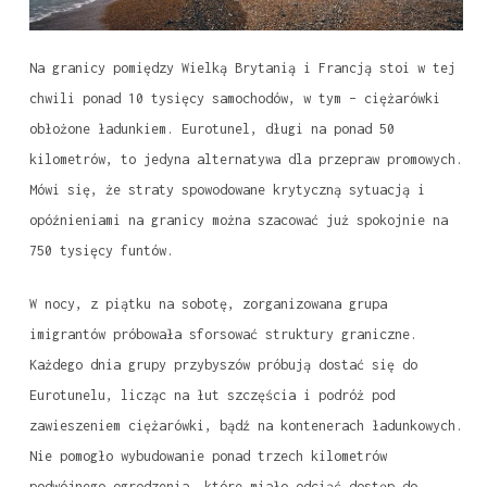
Na granicy pomiędzy Wielką Brytanią i Francją stoi w tej
chwili ponad 10 tysięcy samochodów, w tym – ciężarówki
obłożone ładunkiem. Eurotunel, długi na ponad 50
kilometrów, to jedyna alternatywa dla przepraw promowych.
Mówi się, że straty spowodowane krytyczną sytuacją i
opóźnieniami na granicy można szacować już spokojnie na
750 tysięcy funtów.
W nocy, z piątku na sobotę, zorganizowana grupa
imigrantów próbowała sforsować struktury graniczne.
Każdego dnia grupy przybyszów próbują dostać się do
Eurotunelu, licząc na łut szczęścia i podróż pod
zawieszeniem ciężarówki, bądź na kontenerach ładunkowych.
Nie pomogło wybudowanie ponad trzech kilometrów
podwójnego ogrodzenia, które miało odciąć dostęp do