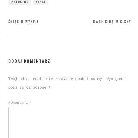
PRYWATNE
VARIA
Nawigacja
ŚNIĄC O WYSPIE
OWCE GINĄ W CISZY
wpisu
DODAJ KOMENTARZ
Twój adres email nie zostanie opublikowany.
Wymagane
pola są oznaczone
*
Komentarz
*