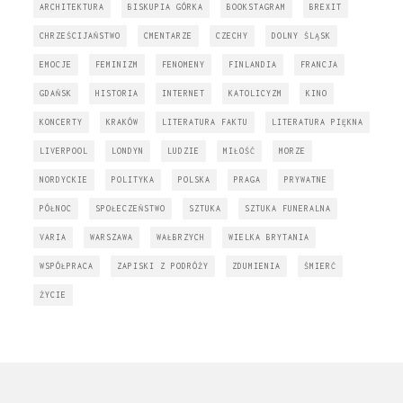
ARCHITEKTURA
BISKUPIA GÓRKA
BOOKSTAGRAM
BREXIT
CHRZEŚCIJAŃSTWO
CMENTARZE
CZECHY
DOLNY ŚLĄSK
EMOCJE
FEMINIZM
FENOMENY
FINLANDIA
FRANCJA
GDAŃSK
HISTORIA
INTERNET
KATOLICYZM
KINO
KONCERTY
KRAKÓW
LITERATURA FAKTU
LITERATURA PIĘKNA
LIVERPOOL
LONDYN
LUDZIE
MIŁOŚĆ
MORZE
NORDYCKIE
POLITYKA
POLSKA
PRAGA
PRYWATNE
PÓŁNOC
SPOŁECZEŃSTWO
SZTUKA
SZTUKA FUNERALNA
VARIA
WARSZAWA
WAŁBRZYCH
WIELKA BRYTANIA
WSPÓŁPRACA
ZAPISKI Z PODRÓŻY
ZDUMIENIA
ŚMIERĆ
ŻYCIE