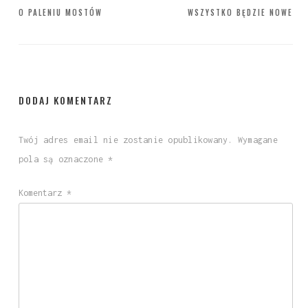
Nawigacja
O PALENIU MOSTÓW
WSZYSTKO BĘDZIE NOWE
wpisu
DODAJ KOMENTARZ
Twój adres email nie zostanie opublikowany.
Wymagane
pola są oznaczone
*
Komentarz
*