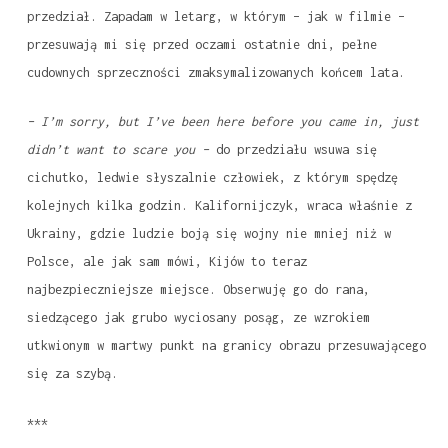
przedział. Zapadam w letarg, w którym – jak w filmie –
przesuwają mi się przed oczami ostatnie dni, pełne
cudownych sprzeczności zmaksymalizowanych końcem lata.
– I’m sorry, but I’ve been here before you came in, just
didn’t want to scare you –
do przedziału wsuwa się
cichutko, ledwie słyszalnie człowiek, z którym spędzę
kolejnych kilka godzin. Kalifornijczyk, wraca właśnie z
Ukrainy, gdzie ludzie boją się wojny nie mniej niż w
Polsce, ale jak sam mówi, Kijów to teraz
najbezpieczniejsze miejsce. Obserwuję go do rana,
siedzącego jak grubo wyciosany posąg, ze wzrokiem
utkwionym w martwy punkt na granicy obrazu przesuwającego
się za szybą.
***