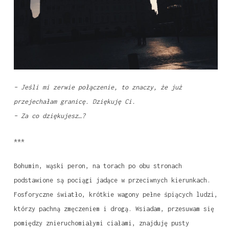
– Jeśli mi zerwie połączenie, to znaczy, że już
przejechałam granicę. Dziękuję Ci.
– Za co dziękujesz…?
***
Bohumin, wąski peron, na torach po obu stronach
podstawione są pociągi jadące w przeciwnych kierunkach.
Fosforyczne światło, krótkie wagony pełne śpiących ludzi,
którzy pachną zmęczeniem i drogą. Wsiadam, przesuwam się
pomiędzy znieruchomiałymi ciałami, znajduję pusty