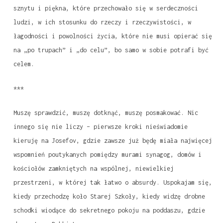
sznytu i piękna, które przechowało się w serdeczności
ludzi, w ich stosunku do rzeczy i rzeczywistości, w
łagodności i powolności życia, które nie musi opierać się
na „po trupach” i „do celu”, bo samo w sobie potrafi być
celem.
***
Muszę sprawdzić, muszę dotknąć, muszę posmakować. Nic
innego się nie liczy – pierwsze kroki nieświadomie
kieruję na Josefov, gdzie zawsze już będę miała najwięcej
wspomnień poutykanych pomiędzy murami synagog, domów i
kościołów zamkniętych na wspólnej, niewielkiej
przestrzeni, w której tak łatwo o absurdy. Uspokajam się,
kiedy przechodzę koło Starej Szkoły, kiedy widzę drobne
schodki wiodące do sekretnego pokoju na poddaszu, gdzie