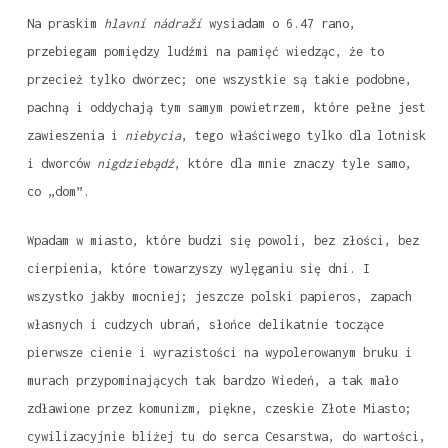
Na praskim
hlavní nádraží
wysiadam o 6.47 rano,
przebiegam pomiędzy ludźmi na pamięć wiedząc, że to
przecież tylko dworzec; one wszystkie są takie podobne,
pachną i oddychają tym samym powietrzem, które pełne jest
zawieszenia i
niebycia
, tego właściwego tylko dla lotnisk
i dworców
nigdziebądź
, które dla mnie znaczy tyle samo,
co „dom”.
Wpadam w miasto, które budzi się powoli, bez złości, bez
cierpienia, które towarzyszy wylęganiu się dni. I
wszystko jakby mocniej; jeszcze polski papieros, zapach
własnych i cudzych ubrań, słońce delikatnie toczące
pierwsze cienie i wyrazistości na wypolerowanym bruku i
murach przypominających tak bardzo Wiedeń, a tak mało
zdławione przez komunizm, piękne, czeskie Złote Miasto;
cywilizacyjnie bliżej tu do serca Cesarstwa, do wartości,