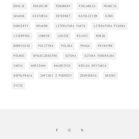
EMOCJE
FEMINIZM
FENOMENY
FINLANDIA
FRANCJA
GDAŃSK
HISTORIA
INTERNET
KATOLICYZM
KINO
KONCERTY
KRAKÓW
LITERATURA FAKTU
LITERATURA PIĘKNA
LIVERPOOL
LONDYN
LUDZIE
MIŁOŚĆ
MORZE
NORDYCKIE
POLITYKA
POLSKA
PRAGA
PRYWATNE
PÓŁNOC
SPOŁECZEŃSTWO
SZTUKA
SZTUKA FUNERALNA
VARIA
WARSZAWA
WAŁBRZYCH
WIELKA BRYTANIA
WSPÓŁPRACA
ZAPISKI Z PODRÓŻY
ZDUMIENIA
ŚMIERĆ
ŻYCIE