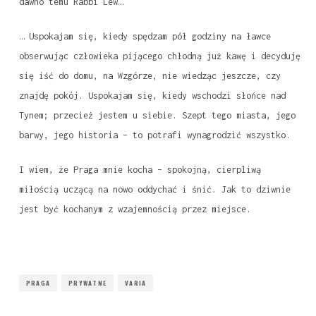
dawno temu Rabbi Lew…
… Uspokajam się, kiedy spędzam pół godziny na ławce
obserwując człowieka pijącego chłodną już kawę i decyduję
się iść do domu, na Wzgórze, nie wiedząc jeszcze, czy
znajdę pokój. Uspokajam się, kiedy wschodzi słońce nad
Tynem; przecież jestem u siebie. Szept tego miasta, jego
barwy, jego historia – to potrafi wynagrodzić wszystko.
I wiem, że Praga mnie kocha – spokojną, cierpliwą
miłością uczącą na nowo oddychać i śnić. Jak to dziwnie
jest być kochanym z wzajemnością przez miejsce.
PRAGA
PRYWATNE
VARIA