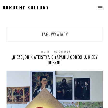
Skip
OKRUCHY KULTURY
to
content
TAG:
WYWIADY
05/06/2020
KSIĄŻKI
„NIEZBĘDNIK ATEISTY”. O ŁAPANIU ODDECHU, KIEDY
DUSZNO