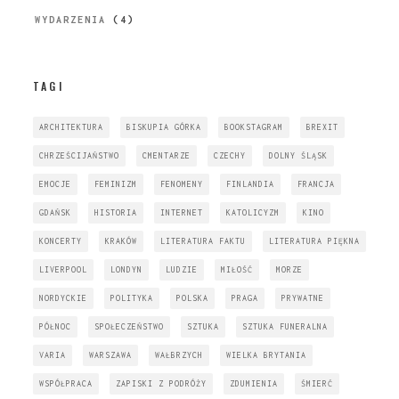
WYDARZENIA
(4)
TAGI
ARCHITEKTURA
BISKUPIA GÓRKA
BOOKSTAGRAM
BREXIT
CHRZEŚCIJAŃSTWO
CMENTARZE
CZECHY
DOLNY ŚLĄSK
EMOCJE
FEMINIZM
FENOMENY
FINLANDIA
FRANCJA
GDAŃSK
HISTORIA
INTERNET
KATOLICYZM
KINO
KONCERTY
KRAKÓW
LITERATURA FAKTU
LITERATURA PIĘKNA
LIVERPOOL
LONDYN
LUDZIE
MIŁOŚĆ
MORZE
NORDYCKIE
POLITYKA
POLSKA
PRAGA
PRYWATNE
PÓŁNOC
SPOŁECZEŃSTWO
SZTUKA
SZTUKA FUNERALNA
VARIA
WARSZAWA
WAŁBRZYCH
WIELKA BRYTANIA
WSPÓŁPRACA
ZAPISKI Z PODRÓŻY
ZDUMIENIA
ŚMIERĆ