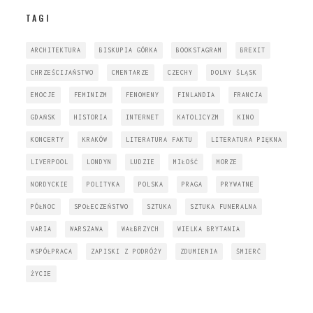
TAGI
ARCHITEKTURA
BISKUPIA GÓRKA
BOOKSTAGRAM
BREXIT
CHRZEŚCIJAŃSTWO
CMENTARZE
CZECHY
DOLNY ŚLĄSK
EMOCJE
FEMINIZM
FENOMENY
FINLANDIA
FRANCJA
GDAŃSK
HISTORIA
INTERNET
KATOLICYZM
KINO
KONCERTY
KRAKÓW
LITERATURA FAKTU
LITERATURA PIĘKNA
LIVERPOOL
LONDYN
LUDZIE
MIŁOŚĆ
MORZE
NORDYCKIE
POLITYKA
POLSKA
PRAGA
PRYWATNE
PÓŁNOC
SPOŁECZEŃSTWO
SZTUKA
SZTUKA FUNERALNA
VARIA
WARSZAWA
WAŁBRZYCH
WIELKA BRYTANIA
WSPÓŁPRACA
ZAPISKI Z PODRÓŻY
ZDUMIENIA
ŚMIERĆ
ŻYCIE