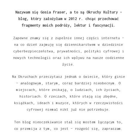
Nazywam się Gosia Fraser, a to są Okruchy Kultury –
blog, który założyłam w 2012 r. chcąc przechować
fragmenty moich podróży, lektur i fascynacji.
Zapewne znamy się z zupełnie innej części internetu –
na co dzień zajmuję się dziennikarstwem w dziedzinie
cyberbezpieczeństwa, prywatności, polityki cyfrowej i
nowych technologii oraz ich wpływu na nasze codzienne
życie.
Na Okruchach przeczytasz jednak o świecie, który ginie
– analogowym, starym, coraz bardziej nieobecnym. O
miejscach, które znikają, o ludziach, ich życiach,
historiach. O rzeczach, które stają się zbędne,
książkach, ideach i muzyce, których w rzeczywistości
cyfrowej niemal nikt już nie potrzebuje.
Ten blog nieoczekiwanie stał się mostem łączącym to,
co przemija z tym, co jest – rozgość się, zapraszam.