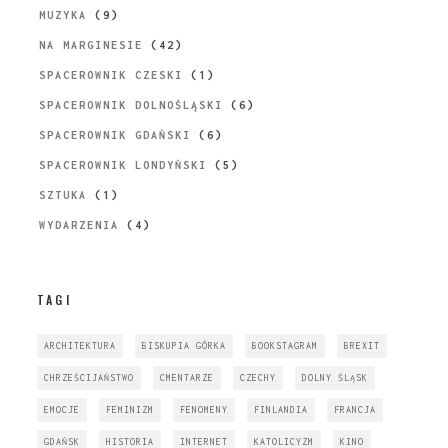
MUZYKA
(9)
NA MARGINESIE
(42)
SPACEROWNIK CZESKI
(1)
SPACEROWNIK DOLNOŚLĄSKI
(6)
SPACEROWNIK GDAŃSKI
(6)
SPACEROWNIK LONDYŃSKI
(5)
SZTUKA
(1)
WYDARZENIA
(4)
TAGI
ARCHITEKTURA
BISKUPIA GÓRKA
BOOKSTAGRAM
BREXIT
CHRZEŚCIJAŃSTWO
CMENTARZE
CZECHY
DOLNY ŚLĄSK
EMOCJE
FEMINIZM
FENOMENY
FINLANDIA
FRANCJA
GDAŃSK
HISTORIA
INTERNET
KATOLICYZM
KINO