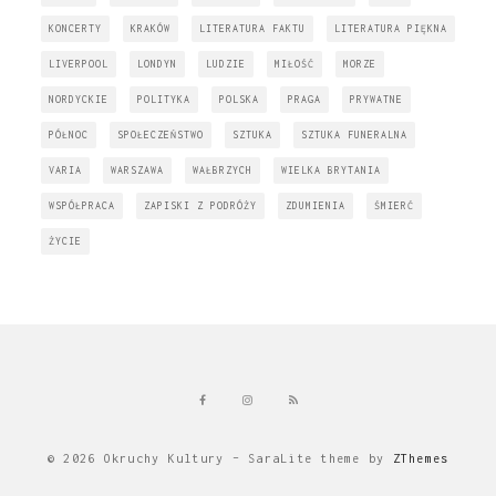
KONCERTY
KRAKÓW
LITERATURA FAKTU
LITERATURA PIĘKNA
LIVERPOOL
LONDYN
LUDZIE
MIŁOŚĆ
MORZE
NORDYCKIE
POLITYKA
POLSKA
PRAGA
PRYWATNE
PÓŁNOC
SPOŁECZEŃSTWO
SZTUKA
SZTUKA FUNERALNA
VARIA
WARSZAWA
WAŁBRZYCH
WIELKA BRYTANIA
WSPÓŁPRACA
ZAPISKI Z PODRÓŻY
ZDUMIENIA
ŚMIERĆ
ŻYCIE
© 2026 Okruchy Kultury
–
SaraLite theme by
ZThemes