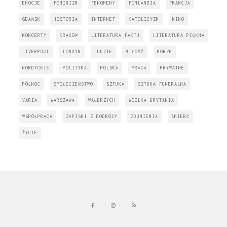
EMOCJE
FEMINIZM
FENOMENY
FINLANDIA
FRANCJA
GDAŃSK
HISTORIA
INTERNET
KATOLICYZM
KINO
KONCERTY
KRAKÓW
LITERATURA FAKTU
LITERATURA PIĘKNA
LIVERPOOL
LONDYN
LUDZIE
MIŁOŚĆ
MORZE
NORDYCKIE
POLITYKA
POLSKA
PRAGA
PRYWATNE
PÓŁNOC
SPOŁECZEŃSTWO
SZTUKA
SZTUKA FUNERALNA
VARIA
WARSZAWA
WAŁBRZYCH
WIELKA BRYTANIA
WSPÓŁPRACA
ZAPISKI Z PODRÓŻY
ZDUMIENIA
ŚMIERĆ
ŻYCIE