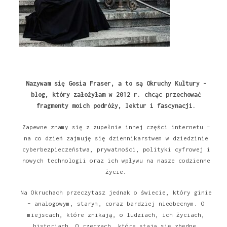
Nazywam się Gosia Fraser, a to są Okruchy Kultury –
blog, który założyłam w 2012 r. chcąc przechować
fragmenty moich podróży, lektur i fascynacji.
Zapewne znamy się z zupełnie innej części internetu –
na co dzień zajmuję się dziennikarstwem w dziedzinie
cyberbezpieczeństwa, prywatności, polityki cyfrowej i
nowych technologii oraz ich wpływu na nasze codzienne
życie.
Na Okruchach przeczytasz jednak o świecie, który ginie
– analogowym, starym, coraz bardziej nieobecnym. O
miejscach, które znikają, o ludziach, ich życiach,
historiach. O rzeczach, które stają się zbędne,