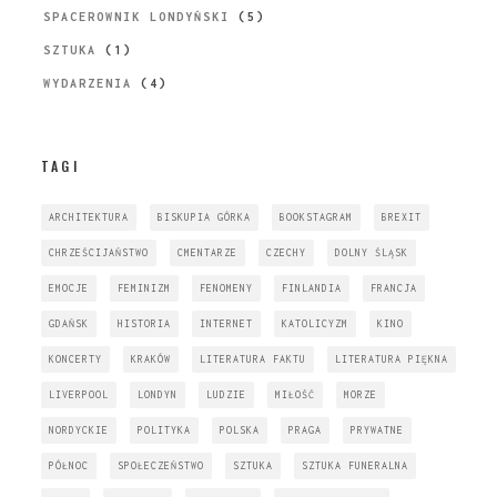
SPACEROWNIK LONDYŃSKI
(5)
SZTUKA
(1)
WYDARZENIA
(4)
TAGI
ARCHITEKTURA
BISKUPIA GÓRKA
BOOKSTAGRAM
BREXIT
CHRZEŚCIJAŃSTWO
CMENTARZE
CZECHY
DOLNY ŚLĄSK
EMOCJE
FEMINIZM
FENOMENY
FINLANDIA
FRANCJA
GDAŃSK
HISTORIA
INTERNET
KATOLICYZM
KINO
KONCERTY
KRAKÓW
LITERATURA FAKTU
LITERATURA PIĘKNA
LIVERPOOL
LONDYN
LUDZIE
MIŁOŚĆ
MORZE
NORDYCKIE
POLITYKA
POLSKA
PRAGA
PRYWATNE
PÓŁNOC
SPOŁECZEŃSTWO
SZTUKA
SZTUKA FUNERALNA