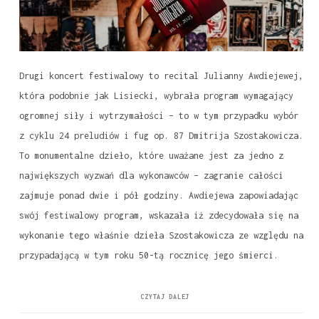
Drugi koncert festiwalowy to recital Julianny Awdiejewej,
która podobnie jak Lisiecki, wybrała program wymagający
ogromnej siły i wytrzymałości – to w tym przypadku wybór
z cyklu 24 preludiów i fug op. 87 Dmitrija Szostakowicza.
To monumentalne dzieło, które uważane jest za jedno z
największych wyzwań dla wykonawców – zagranie całości
zajmuje ponad dwie i pół godziny. Awdiejewa zapowiadając
swój festiwalowy program, wskazała iż zdecydowała się na
wykonanie tego właśnie dzieła Szostakowicza ze względu na
przypadającą w tym roku 50-tą rocznicę jego śmierci.
CZYTAJ DALEJ