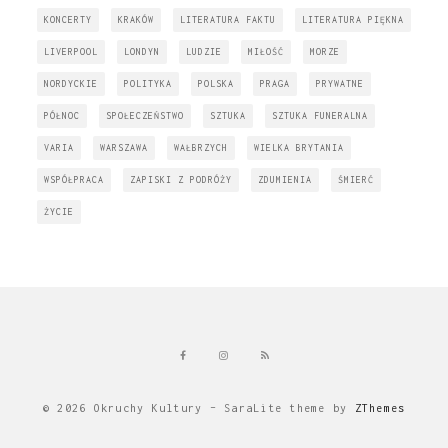
KONCERTY
KRAKÓW
LITERATURA FAKTU
LITERATURA PIĘKNA
LIVERPOOL
LONDYN
LUDZIE
MIŁOŚĆ
MORZE
NORDYCKIE
POLITYKA
POLSKA
PRAGA
PRYWATNE
PÓŁNOC
SPOŁECZEŃSTWO
SZTUKA
SZTUKA FUNERALNA
VARIA
WARSZAWA
WAŁBRZYCH
WIELKA BRYTANIA
WSPÓŁPRACA
ZAPISKI Z PODRÓŻY
ZDUMIENIA
ŚMIERĆ
ŻYCIE
© 2026 Okruchy Kultury
–
SaraLite theme by
ZThemes