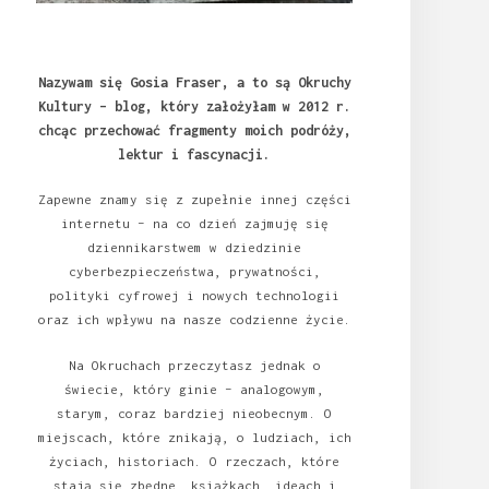
Nazywam się Gosia Fraser, a to są Okruchy
Kultury – blog, który założyłam w 2012 r.
chcąc przechować fragmenty moich podróży,
lektur i fascynacji.
Zapewne znamy się z zupełnie innej części
internetu – na co dzień zajmuję się
dziennikarstwem w dziedzinie
cyberbezpieczeństwa, prywatności,
polityki cyfrowej i nowych technologii
oraz ich wpływu na nasze codzienne życie.
Na Okruchach przeczytasz jednak o
świecie, który ginie – analogowym,
starym, coraz bardziej nieobecnym. O
miejscach, które znikają, o ludziach, ich
życiach, historiach. O rzeczach, które
stają się zbędne, książkach, ideach i