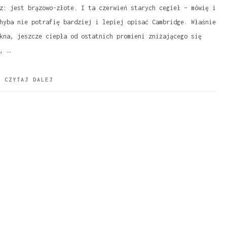
z: jest brązowo-złote. I ta czerwień starych cegieł – mówię i
hyba nie potrafię bardziej i lepiej opisać Cambridge. Właśnie
kna, jeszcze ciepła od ostatnich promieni zniżającego się
, …
CZYTAJ DALEJ