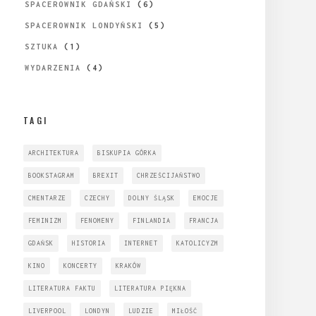
SPACEROWNIK GDAŃSKI
(6)
SPACEROWNIK LONDYŃSKI
(5)
SZTUKA
(1)
WYDARZENIA
(4)
TAGI
ARCHITEKTURA
BISKUPIA GÓRKA
BOOKSTAGRAM
BREXIT
CHRZEŚCIJAŃSTWO
CMENTARZE
CZECHY
DOLNY ŚLĄSK
EMOCJE
FEMINIZM
FENOMENY
FINLANDIA
FRANCJA
GDAŃSK
HISTORIA
INTERNET
KATOLICYZM
KINO
KONCERTY
KRAKÓW
LITERATURA FAKTU
LITERATURA PIĘKNA
LIVERPOOL
LONDYN
LUDZIE
MIŁOŚĆ