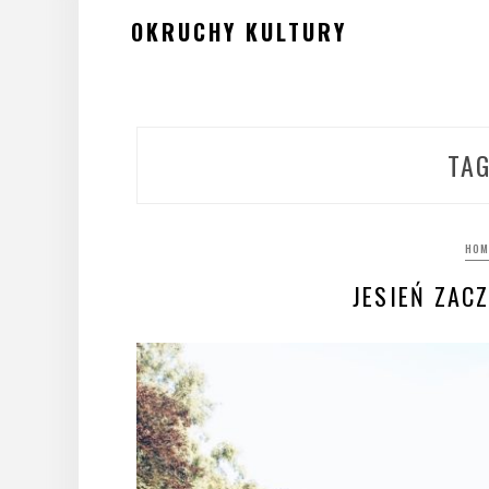
Skip
OKRUCHY KULTURY
to
content
TA
HOM
JESIEŃ ZAC