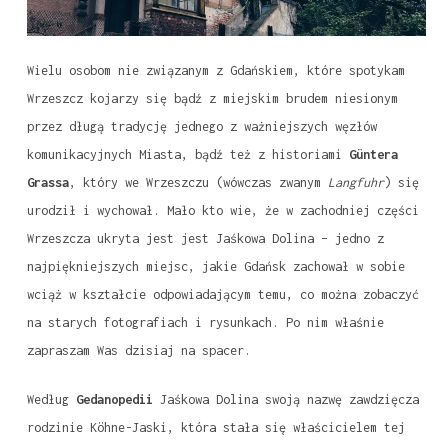
Wielu osobom nie związanym z Gdańskiem, które spotykam
Wrzeszcz kojarzy się bądź z miejskim brudem niesionym
przez długą tradycję jednego z ważniejszych węzłów
komunikacyjnych Miasta, bądź też z historiami
Güntera
Grassa
, który we Wrzeszczu (wówczas zwanym
Langfuhr
) się
urodził i wychował. Mało kto wie, że w zachodniej części
Wrzeszcza ukryta jest jest Jaśkowa Dolina – jedno z
najpiękniejszych miejsc, jakie Gdańsk zachował w sobie
wciąż w kształcie odpowiadającym temu, co można zobaczyć
na starych fotografiach i rysunkach. Po nim właśnie
zapraszam Was dzisiaj na spacer.
Według
Gedanopedii
Jaśkowa Dolina swoją nazwę zawdzięcza
rodzinie Köhne-Jaski, która stała się właścicielem tej