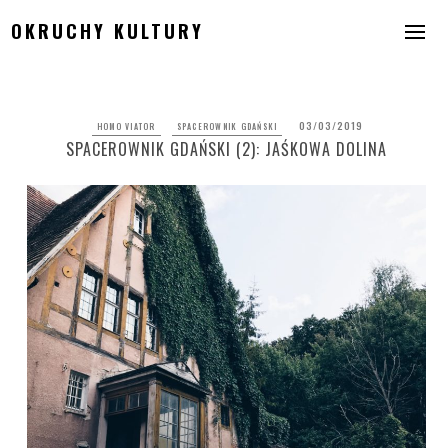
Skip
OKRUCHY KULTURY
to
content
03/03/2019
HOMO VIATOR
SPACEROWNIK GDAŃSKI
SPACEROWNIK GDAŃSKI (2): JAŚKOWA DOLINA