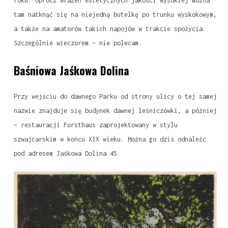
roku. Oprócz wrażeń estetycznych jakości wysokiej można
tam natknąć się na niejedną butelkę po trunku wyskokowym,
a także na amatorów takich napojów w trakcie spożycia.
Szczególnie wieczorem – nie polecam.
Baśniowa Jaśkowa Dolina
Przy wejściu do dawnego Parku od strony ulicy o tej samej
nazwie znajduje się budynek dawnej leśniczówki, a później
– restauracji Forsthaus zaprojektowany w stylu
szwajcarskim w końcu XIX wieku. Można go dziś odnaleźć
pod adresem Jaśkowa Dolina 45.