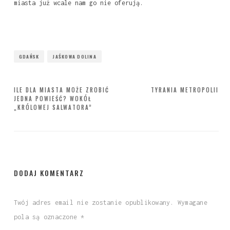
miasta już wcale nam go nie oferują.
GDAŃSK
JAŚKOWA DOLINA
Nawigacja
ILE DLA MIASTA MOŻE ZROBIĆ
TYRANIA METROPOLII
JEDNA POWIEŚĆ? WOKÓŁ
wpisu
„KRÓLOWEJ SALWATORA”
DODAJ KOMENTARZ
Twój adres email nie zostanie opublikowany.
Wymagane
pola są oznaczone
*