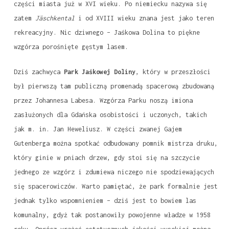
części miasta już w XVI wieku. Po niemiecku nazywa się
zatem
Jäschkental
i od XVIII wieku znana jest jako teren
rekreacyjny. Nic dziwnego – Jaśkowa Dolina to piękne
wzgórza porośnięte gęstym lasem.
Dziś zachwyca
Park Jaśkowej Doliny
, który w przeszłości
był pierwszą tam publiczną promenadą spacerową zbudowaną
przez Johannesa Labesa. Wzgórza Parku noszą imiona
zasłużonych dla Gdańska osobistości i uczonych, takich
jak m. in. Jan Heweliusz. W części zwanej Gajem
Gutenberga można spotkać odbudowany pomnik mistrza druku,
który ginie w pniach drzew, gdy stoi się na szczycie
jednego ze wzgórz i zdumiewa niczego nie spodziewających
się spacerowiczów. Warto pamiętać, że park formalnie jest
jednak tylko wspomnieniem – dziś jest to bowiem las
komunalny, gdyż tak postanowiły powojenne władze w 1958