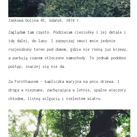
Jaśkowa Dolina 45, Gdańsk, 2018 r.
Zaglądam tam często. Podziwiam ciesiołkę i jej detale i
idę dalej, do lasu. I zazwyczaj smuci mnie jedynie
rozjeżdżony teren pod domem, gdzie nie rosną już krzewy,
a parkują czasem stłoczone samochody. To jednak podobno
postęp, inaczej się nie da.
Za Forsthausem – kapliczka maryjna na pniu drzewa. I
droga w nieznane, zachęcająca w letnie, upalne wieczory
chłodem, listną wilgocią i szelestem wiatru.