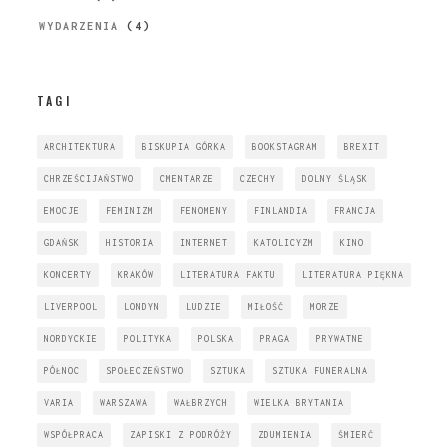
WYDARZENIA
(4)
TAGI
ARCHITEKTURA
BISKUPIA GÓRKA
BOOKSTAGRAM
BREXIT
CHRZEŚCIJAŃSTWO
CMENTARZE
CZECHY
DOLNY ŚLĄSK
EMOCJE
FEMINIZM
FENOMENY
FINLANDIA
FRANCJA
GDAŃSK
HISTORIA
INTERNET
KATOLICYZM
KINO
KONCERTY
KRAKÓW
LITERATURA FAKTU
LITERATURA PIĘKNA
LIVERPOOL
LONDYN
LUDZIE
MIŁOŚĆ
MORZE
NORDYCKIE
POLITYKA
POLSKA
PRAGA
PRYWATNE
PÓŁNOC
SPOŁECZEŃSTWO
SZTUKA
SZTUKA FUNERALNA
VARIA
WARSZAWA
WAŁBRZYCH
WIELKA BRYTANIA
WSPÓŁPRACA
ZAPISKI Z PODRÓŻY
ZDUMIENIA
ŚMIERĆ