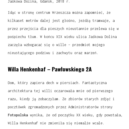
Jaśkowa Dolina, Gdańsk, 2018 r.
Idąc w stronę centrum Wrzeszcza można zapomnieć, że
kilkaset metrów dalej jest głośno, jeżdżą tramwaje, a
przez przejścia dla pieszych nieustannie przelewa się w
pośpiechu tłum. W końcu XIX wieku ulica Jaśkowa Dolina
zaczęła wzbogacać się o wille – przedmiot mojego
nieustającego podziwu i zachwytu oraz marzeń.
Willa Henkenhaf – Pawłowskiego 2A
Dom, który zapiera dech w piersiach. Fantastyczna
architektura tej willi oczarowała mnie od pierwszego
razu, kiedy ją zobaczyłam. Ze zbiorów starych zdjęć i
pocztówek zgromadzonych przez Administratorów strony
Fotopolska
wynika, że od początku XX wieku, gdy powstała,
Willa Henkenhaf nie zmieniła się niemalże wcale.