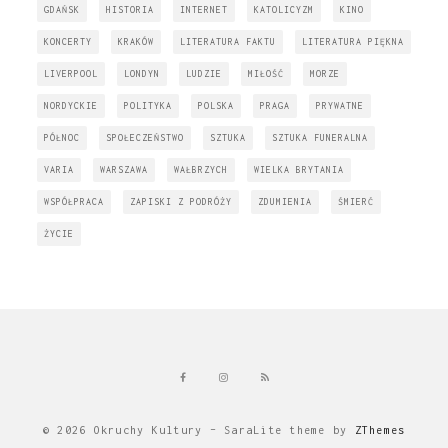
GDAŃSK
HISTORIA
INTERNET
KATOLICYZM
KINO
KONCERTY
KRAKÓW
LITERATURA FAKTU
LITERATURA PIĘKNA
LIVERPOOL
LONDYN
LUDZIE
MIŁOŚĆ
MORZE
NORDYCKIE
POLITYKA
POLSKA
PRAGA
PRYWATNE
PÓŁNOC
SPOŁECZEŃSTWO
SZTUKA
SZTUKA FUNERALNA
VARIA
WARSZAWA
WAŁBRZYCH
WIELKA BRYTANIA
WSPÓŁPRACA
ZAPISKI Z PODRÓŻY
ZDUMIENIA
ŚMIERĆ
ŻYCIE
© 2026 Okruchy Kultury
–
SaraLite theme by
ZThemes