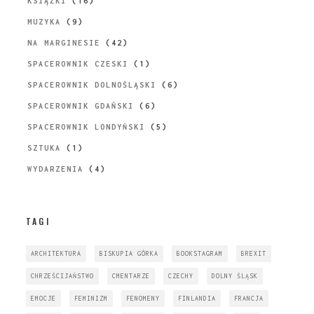
KSIĄŻKI
(16)
MUZYKA
(9)
NA MARGINESIE
(42)
SPACEROWNIK CZESKI
(1)
SPACEROWNIK DOLNOŚLĄSKI
(6)
SPACEROWNIK GDAŃSKI
(6)
SPACEROWNIK LONDYŃSKI
(5)
SZTUKA
(1)
WYDARZENIA
(4)
TAGI
ARCHITEKTURA
BISKUPIA GÓRKA
BOOKSTAGRAM
BREXIT
CHRZEŚCIJAŃSTWO
CMENTARZE
CZECHY
DOLNY ŚLĄSK
EMOCJE
FEMINIZM
FENOMENY
FINLANDIA
FRANCJA